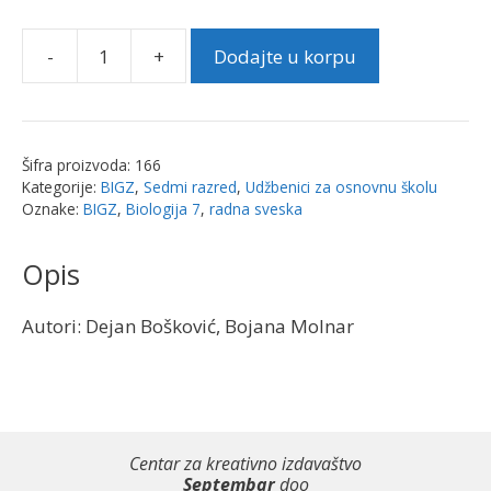
-
+
Dodajte u korpu
Biologija
7,
radna
sveska
Šifra proizvoda:
166
|
Kategorije:
BIGZ
,
Sedmi razred
,
Udžbenici za osnovnu školu
BIGZ
Oznake:
BIGZ
,
Biologija 7
,
radna sveska
količina
Opis
Autori: Dejan Bošković, Bojana Molnar
Centar za kreativno izdavaštvo
Septembar
doo