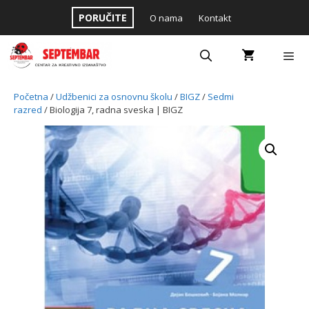
Skip
PORUČITE
O nama
Kontakt
to
content
Menu
Početna
/
Udžbenici za osnovnu školu
/
BIGZ
/
Sedmi
razred
/ Biologija 7, radna sveska | BIGZ