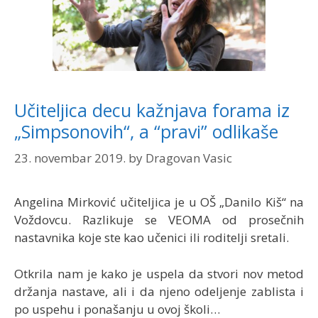
Učiteljica decu kažnjava forama iz
„Simpsonovih“, a “pravi” odlikaše
23. novembar 2019.
by
Dragovan Vasic
Angelina Mirković učiteljica je u OŠ „Danilo Kiš“ na
Voždovcu. Razlikuje se VEOMA od prosečnih
nastavnika koje ste kao učenici ili roditelji sretali.
Otkrila nam je kako je uspela da stvori nov metod
držanja nastave, ali i da njeno odeljenje zablista i
po uspehu i ponašanju u ovoj školi…