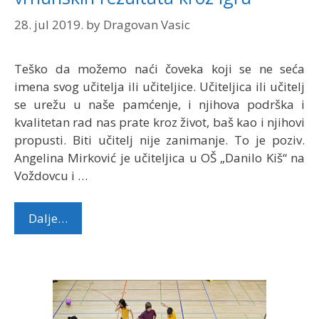
28. jul 2019.
by
Dragovan Vasic
Teško da možemo naći čoveka koji se ne seća
imena svog učitelja ili učiteljice. Učiteljica ili učitelj
se urežu u naše pamćenje, i njihova podrška i
kvalitetan rad nas prate kroz život, baš kao i njihovi
propusti. Biti učitelj nije zanimanje. To je poziv.
Angelina Mirković je učiteljica u OŠ „Danilo Kiš“ na
Voždovcu i …
Dalje…