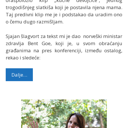
oraspoložio klip „kućne devojčice“, jednog
trogodišnjeg slatkiša koji je postavila njena mama.
Taj predivni klip me je i podstakao da uradim ono
o čemu dugo razmišljam.
Sjajan šlagvort za tekst mi je dao norveški ministar
zdravlja Bent Goe, koji je, u svom obraćanju
građanima na pres konferenciji, između ostalog,
rekao i sledeće:
Dalje…