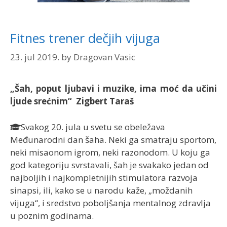
Fitnes trener dečjih vijuga
23. jul 2019.
by
Dragovan Vasic
„Šah, poput ljubavi i muzike, ima moć da učini
ljude srećnim“ Zigbert Taraš
Svakog 20. jula u svetu se obeležava
Međunarodni dan šaha. Neki ga smatraju sportom,
neki misaonom igrom, neki razonodom. U koju ga
god kategoriju svrstavali, šah je svakako jedan od
najboljih i najkompletnijih stimulatora razvoja
sinapsi, ili, kako se u narodu kaže, „moždanih
vijuga“, i sredstvo poboljšanja mentalnog zdravlja
u poznim godinama.