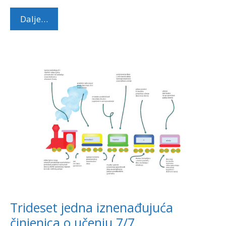
Dalje…
Trideset jedna iznenađujuća
činjenica o učenju 7/7