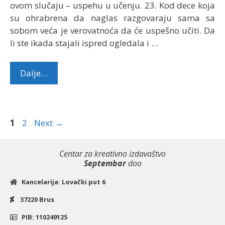
ovom slučaju – uspehu u učenju. 23. Kod dece koja
su ohrabrena da naglas razgovaraju sama sa
sobom veća je verovatnoća da će uspešno učiti. Da
li ste ikada stajali ispred ogledala i …
Dalje…
Page
Page
1
2
Next
→
Centar za kreativno izdavaštvo
Septembar
doo
Kancelarija: Lovački put 6
37220 Brus
PIB: 110249125