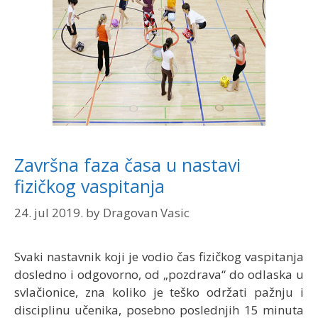
Završna faza časa u nastavi
fizičkog vaspitanja
24. jul 2019.
by
Dragovan Vasic
Svaki nastavnik koji je vodio čas fizičkog vaspitanja
dosledno i odgovorno, od „pozdrava“ do odlaska u
svlačionice, zna koliko je teško održati pažnju i
disciplinu učenika, posebno poslednjih 15 minuta