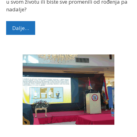
u svom životu ili biste sve promenili od rođenja pa
nadalje?
Dalje…