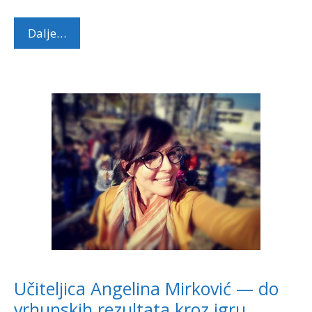
Dalje…
Učiteljica Angelina Mirković — do
vrhunskih rezultata kroz igru