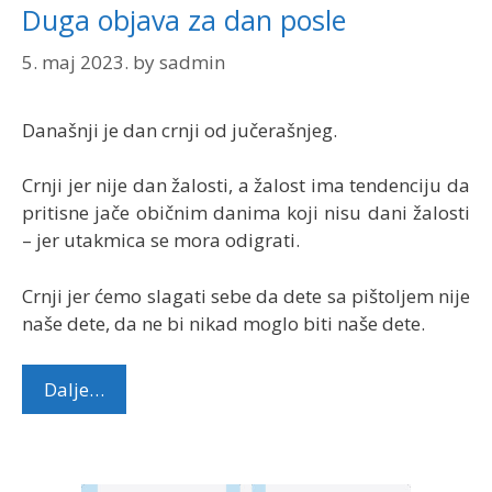
Duga objava za dan posle
5. maj 2023.
by
sadmin
Današnji je dan crnji od jučerašnjeg.
Crnji jer nije dan žalosti, a žalost ima tendenciju da
pritisne jače običnim danima koji nisu dani žalosti
– jer utakmica se mora odigrati.
Crnji jer ćemo slagati sebe da dete sa pištoljem nije
naše dete, da ne bi nikad moglo biti naše dete.
Dalje…