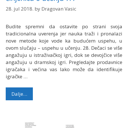
28. jul 2018.
by
Dragovan Vasic
Budite spremni da ostavite po strani svoja
tradicionalna uverenja jer nauka traži i pronalazi
nove metode koje vode ka budućem uspehu, u
ovom slučaju – uspehu u učenju. 28. Dečaci se više
angažuju u istraživačkoj igri, dok se devojčice više
angažuju u dramskoj igri. Pregledajte prodavnice
igračaka i većina vas lako može da identifikuje
igračke …
Dalje…