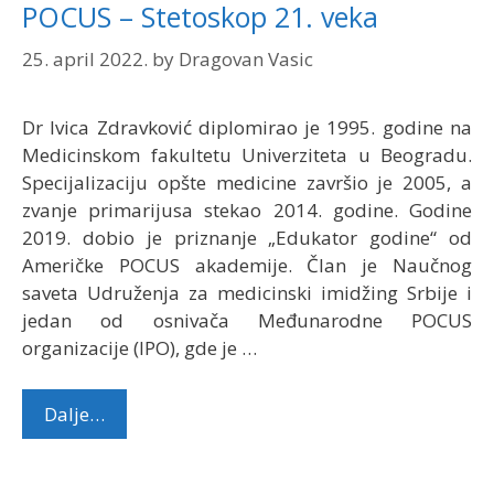
POCUS – Stetoskop 21. veka
25. april 2022.
by
Dragovan Vasic
Dr Ivica Zdravković diplomirao je 1995. godine na
Medicinskom fakultetu Univerziteta u Beogradu.
Specijalizaciju opšte medicine završio je 2005, a
zvanje primarijusa stekao 2014. godine. Godine
2019. dobio je priznanje „Edukator godine“ od
Američke POCUS akademije. Član je Naučnog
saveta Udruženja za medicinski imidžing Srbije i
jedan od osnivača Međunarodne POCUS
organizacije (IPO), gde je …
Dalje…