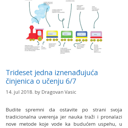
Trideset jedna iznenađujuća
činjenica o učenju 6/7
14. jul 2018.
by
Dragovan Vasic
Budite spremni da ostavite po strani svoja
tradicionalna uverenja jer nauka traži i pronalazi
nove metode koje vode ka budućem uspehu, u