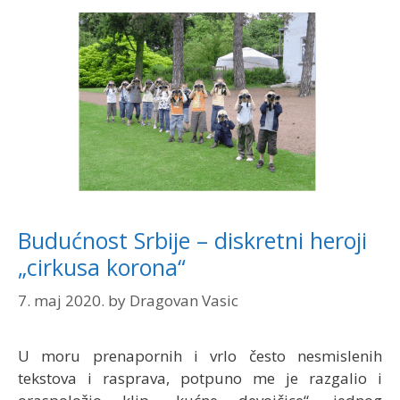
Budućnost Srbije – diskretni heroji
„cirkusa korona“
7. maj 2020.
by
Dragovan Vasic
U moru prenapornih i vrlo često nesmislenih
tekstova i rasprava, potpuno me je razgalio i