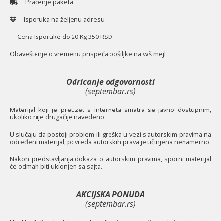
Praćenje paketa
Isporuka na željenu adresu
Cena Isporuke do 20 Kg 350 RSD
O
baveštenje o vremenu prispeća pošiljke na vaš mejl
Odricanje odgovornosti
(septembar.rs)
Materijal koji je preuzet s interneta smatra se javno dostupnim,
ukoliko nije drugačije navedeno.
U slučaju da postoji problem ili greška u vezi s autorskim pravima na
određeni materijal, povreda autorskih prava je učinjena nenamerno.
Nakon predstavljanja dokaza o autorskim pravima, sporni materijal
će odmah biti uklonjen sa sajta.
AKCIJSKA PONUDA
(septembar.rs)