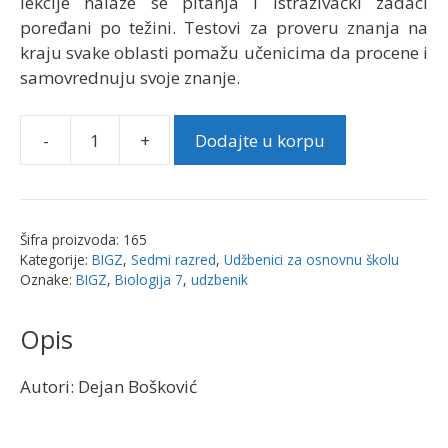
lekcije nalaze se pitanja i istraživački zadaci
poređani po težini. Testovi za proveru znanja na
kraju svake oblasti pomažu učenicima da procene i
samovrednuju svoje znanje.
-
+
Dodajte u korpu
Biologija
7
udžbenik
|
Šifra proizvoda:
165
Bigz
Kategorije:
BIGZ
,
Sedmi razred
,
Udžbenici za osnovnu školu
količina
Oznake:
BIGZ
,
Biologija 7
,
udzbenik
Opis
Autori: Dejan Bošković