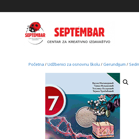
Skip
to
content
Početna
/
Udžbenici za osnovnu školu
/
Gerundijum
/
Sedm