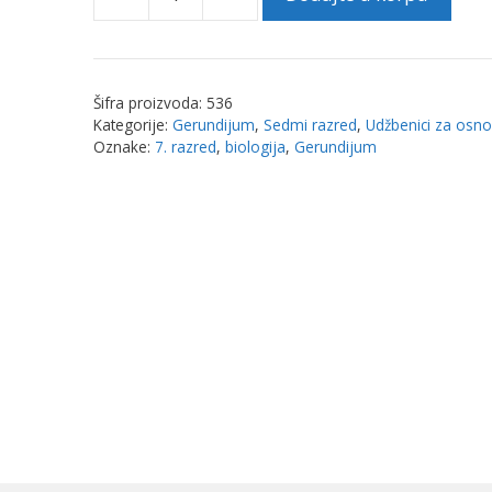
BIOLOGIJA
za
7.
razred
Šifra proizvoda:
536
osnovne
Kategorije:
Gerundijum
,
Sedmi razred
,
Udžbenici za osno
škole
Oznake:
7. razred
,
biologija
,
Gerundijum
|
Gerundijum
količina