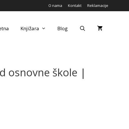
O nama
Kontakt
Reklamacije
etna
Knjižara
Blog
ed osnovne škole |