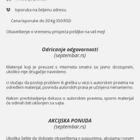
Isporuka na željenu adresu
Cena Isporuke do 20 Kg 350 RSD
O
baveštenje o vremenu prispeća pošiljke na vaš mejl
Odricanje odgovornosti
(septembar.rs)
Materijal koji je preuzet s interneta smatra se javno dostupnim,
ukoliko nije drugačije navedeno.
U slučaju da postoji problem ili greška u vezi s autorskim pravima na
određeni materijal, povreda autorskih prava je učinjena nenamerno.
Nakon predstavljanja dokaza o autorskim pravima, sporni materijal
će odmah biti uklonjen sa sajta.
AKCIJSKA PONUDA
(septembar.rs)
Ukoliko želite da dobijate obaveštenja o popustima, akcijama i novim