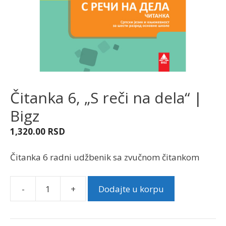
Čitanka 6, „S reči na dela“ |
Bigz
1,320.00
RSD
Čitanka 6 radni udžbenik sa zvučnom čitankom
-
+
Dodajte u korpu
Čitanka
6,
"S