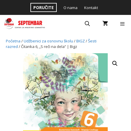
Skip
PORUČITE
O nama
Kontakt
to
content
Menu
Početna
/
Udžbenici za osnovnu školu
/
BIGZ
/
Šesti
razred
/ Čitanka 6, „S reči na dela“ | Bigz