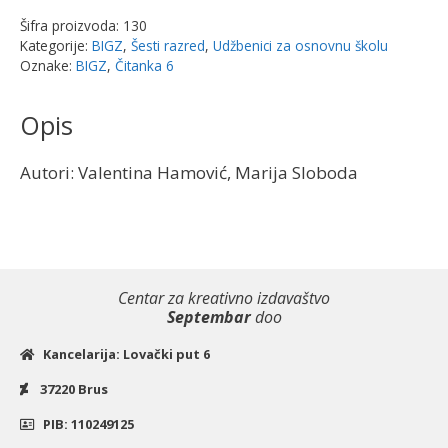
reči
Šifra proizvoda:
130
na
Kategorije:
BIGZ
,
Šesti razred
,
Udžbenici za osnovnu školu
dela"
Oznake:
BIGZ
,
Čitanka 6
|
Bigz
Opis
količina
Autori: Valentina Hamović, Marija Sloboda
Centar za kreativno izdavaštvo
Septembar
doo
Kancelarija: Lovački put 6
37220 Brus
PIB: 110249125