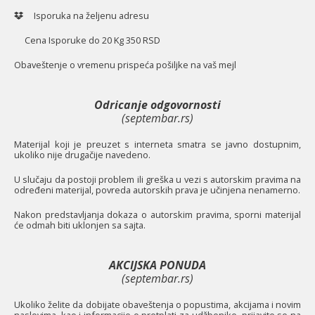
Isporuka na željenu adresu
Cena Isporuke do 20 Kg 350 RSD
O
baveštenje o vremenu prispeća pošiljke na vaš mejl
Odricanje odgovornosti
(septembar.rs)
Materijal koji je preuzet s interneta smatra se javno dostupnim,
ukoliko nije drugačije navedeno.
U slučaju da postoji problem ili greška u vezi s autorskim pravima na
određeni materijal, povreda autorskih prava je učinjena nenamerno.
Nakon predstavljanja dokaza o autorskim pravima, sporni materijal
će odmah biti uklonjen sa sajta.
AKCIJSKA PONUDA
(septembar.rs)
Ukoliko želite da dobijate obaveštenja o popustima, akcijama i novim