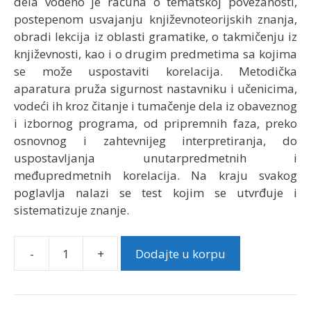
dela vođeno je računa o tematskoj povezanosti,
postepenom usvajanju književnoteorijskih znanja,
obradi lekcija iz oblasti gramatike, o takmičenju iz
književnosti, kao i o drugim predmetima sa kojima
se može uspostaviti korelacija. Metodička
aparatura pruža sigurnost nastavniku i učenicima,
vodeći ih kroz čitanje i tumačenje dela iz obaveznog
i izbornog programa, od pripremnih faza, preko
osnovnog i zahtevnijeg interpretiranja, do
uspostavljanja unutarpredmetnih i
međupredmetnih korelacija. Na kraju svakog
poglavlja nalazi se test kojim se utvrđuje i
sistematizuje znanje.
-
+
Dodajte u korpu
Čitanka
7
|