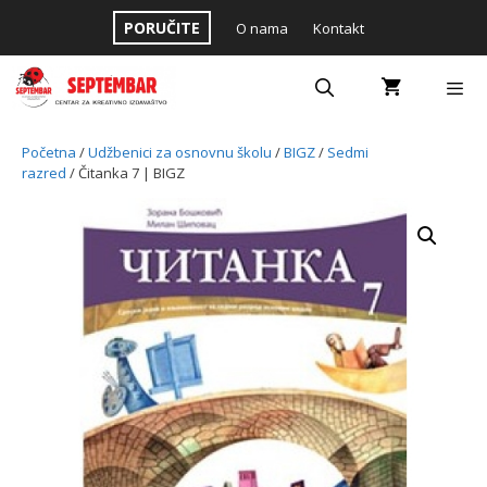
Skip
PORUČITE
O nama
Kontakt
to
content
Menu
Početna
/
Udžbenici za osnovnu školu
/
BIGZ
/
Sedmi
razred
/ Čitanka 7 | BIGZ