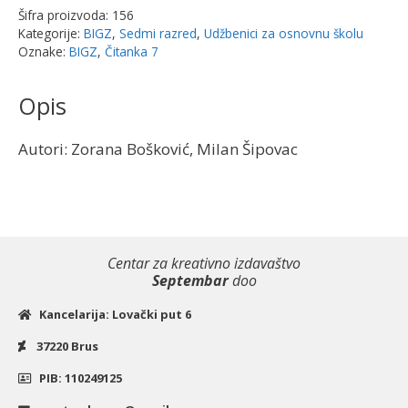
BIGZ
Šifra proizvoda:
156
količina
Kategorije:
BIGZ
,
Sedmi razred
,
Udžbenici za osnovnu školu
Oznake:
BIGZ
,
Čitanka 7
Opis
Autori: Zorana Bošković, Milan Šipovac
Centar za kreativno izdavaštvo
Septembar
doo
Kancelarija: Lovački put 6
37220 Brus
PIB: 110249125