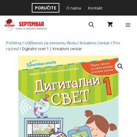
Skip
PORUČITE
O nama
Kontakt
to
content
Menu
Početna
/
Udžbenici za osnovnu školu
/
Kreativni Centar
/
Prvi
razred
/ Digitalni svet 1 | Kreativni centar