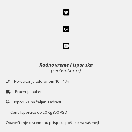
Radno vreme i isporuka
(septembar.rs)
Poručivanje telefonom 10 – 17h
Praćenje paketa
Isporuka na željenu adresu
Cena Isporuke do 20 Kg 350 RSD
O
baveštenje o vremenu prispeća pošiljke na vaš mejl