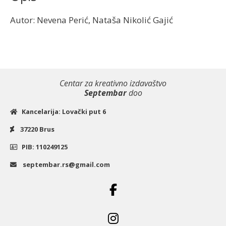
Autor: Nevena Perić, Nataša Nikolić Gajić
Centar za kreativno izdavaštvo
Septembar
doo
Kancelarija: Lovački put 6
37220 Brus
PIB: 110249125
septembar.rs@gmail.com