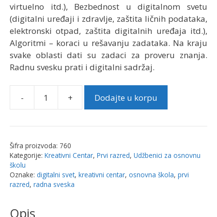
virtuelno itd.), Bezbednost u digitalnom svetu
(digitalni uređaji i zdravlje, zaštita ličnih podataka,
elektronski otpad, zaštita digitalnih uređaja itd.),
Algoritmi – koraci u rešavanju zadataka. Na kraju
svake oblasti dati su zadaci za proveru znanja.
Radnu svesku prati i digitalni sadržaj.
-
+
Dodajte u korpu
Digitalni
svet
1
|
Šifra proizvoda:
760
Kreativni
Kategorije:
Kreativni Centar
,
Prvi razred
,
Udžbenici za osnovnu
centar
školu
količina
Oznake:
digitalni svet
,
kreativni centar
,
osnovna škola
,
prvi
razred
,
radna sveska
Opis