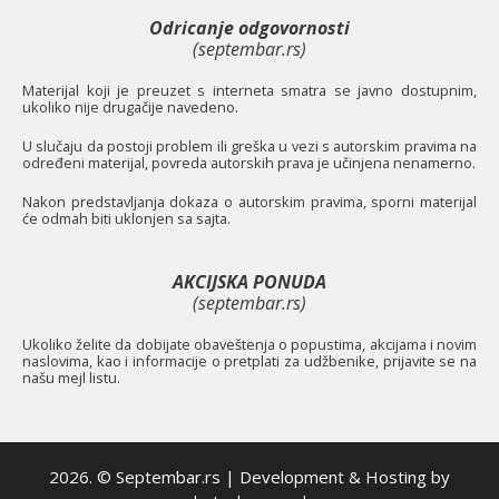
Odricanje odgovornosti
(septembar.rs)
Materijal koji je preuzet s interneta smatra se javno dostupnim,
ukoliko nije drugačije navedeno.
U slučaju da postoji problem ili greška u vezi s autorskim pravima na
određeni materijal, povreda autorskih prava je učinjena nenamerno.
Nakon predstavljanja dokaza o autorskim pravima, sporni materijal
će odmah biti uklonjen sa sajta.
AKCIJSKA PONUDA
(septembar.rs)
Ukoliko želite da dobijate obaveštenja o popustima, akcijama i novim
naslovima, kao i informacije o pretplati za udžbenike, prijavite se na
našu mejl listu.
2026. © Septembar.rs | Development & Hosting by