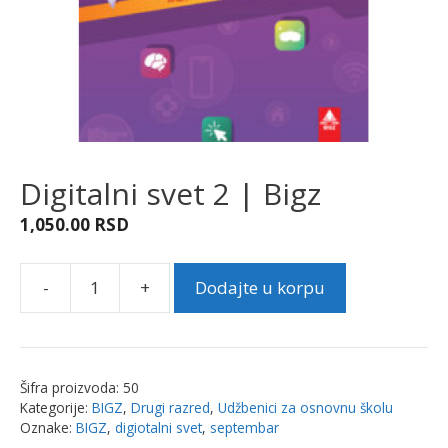
Digitalni svet 2 | Bigz
1,050.00
RSD
-
+
Dodajte u korpu
Digitalni
svet
2
|
Šifra proizvoda:
50
Bigz
Kategorije:
BIGZ
,
Drugi razred
,
Udžbenici za osnovnu školu
količina
Oznake:
BIGZ
,
digiotalni svet
,
septembar