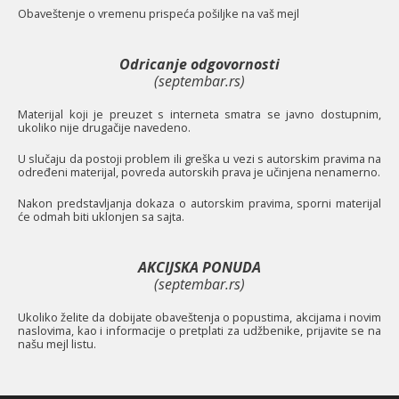
O
baveštenje o vremenu prispeća pošiljke na vaš mejl
Odricanje odgovornosti
(septembar.rs)
Materijal koji je preuzet s interneta smatra se javno dostupnim,
ukoliko nije drugačije navedeno.
U slučaju da postoji problem ili greška u vezi s autorskim pravima na
određeni materijal, povreda autorskih prava je učinjena nenamerno.
Nakon predstavljanja dokaza o autorskim pravima, sporni materijal
će odmah biti uklonjen sa sajta.
AKCIJSKA PONUDA
(septembar.rs)
Ukoliko želite da dobijate obaveštenja o popustima, akcijama i novim
naslovima, kao i informacije o pretplati za udžbenike, prijavite se na
našu mejl listu.