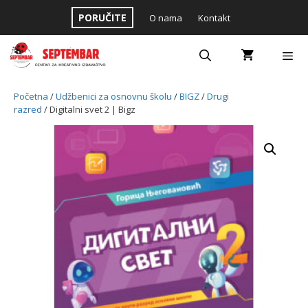
Skip
PORUČITE
O nama
Kontakt
to
content
Menu
Početna
/
Udžbenici za osnovnu školu
/
BIGZ
/
Drugi
razred
/ Digitalni svet 2 | Bigz