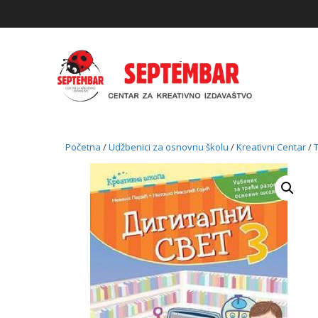
Skip
to
content
Početna
/
Udžbenici za osnovnu školu
/
Kreativni Centar
/