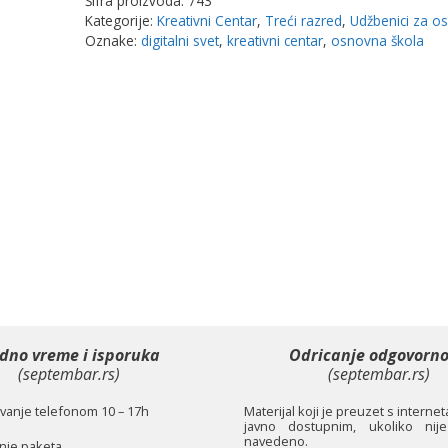
Šifra proizvoda:
743
Kreativni
Kategorije:
Kreativni Centar
,
Treći razred
,
Udžbenici za o
centar
Oznake:
digitalni svet
,
kreativni centar
,
osnovna škola
količina
dno vreme i isporuka
Odricanje odgovorno
(septembar.rs)
(septembar.rs)
anje telefonom 10 – 17h
Materijal koji je preuzet s interne
javno dostupnim, ukoliko nije
navedeno.
je paketa