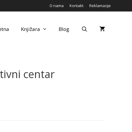
O nama
Kontakt
Reklamacije
etna
Knjižara
Blog
tivni centar