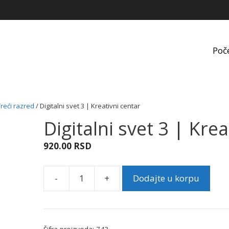
Poč
Treći razred
/ Digitalni svet 3 | Kreativni centar
Digitalni svet 3 | Krea
920.00
RSD
-
+
Dodajte u korpu
Digitalni
svet
3
|