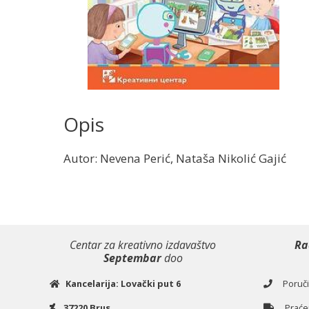
Opis
Autor: Nevena Perić, Nataša Nikolić Gajić
Centar za kreativno izdavaštvo
Ra
Septembar
doo
Kancelarija: Lovački put 6
Poručiv
37220 Brus
Praćen