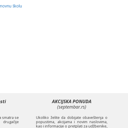
snovnu školu
sti
AKCIJSKA PONUDA
(septembar.rs)
ta smatra se
Ukoliko želite da dobijate obaveštenja o
 drugačije
popustima, akcijama i novim naslovima,
kao i informacije o pretplati za udžbenike,