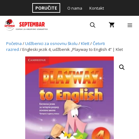
Skip
PORUČITE
O nama
Kontakt
to
content
Menu
Početna
/
Udžbenici za osnovnu školu
/
Klett
/
Četvrti
razred
/ Engleski jezik 4, udžbenik „Playway to English 4” | Klet