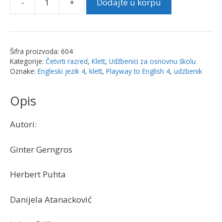
-
+
Dodajte u korpu
Engleski
jezik
4,
udžbenik
Šifra proizvoda:
604
„Playway
Kategorije:
Četvrti razred
,
Klett
,
Udžbenici za osnovnu školu
to
Oznake:
Engleski jezik 4
,
klett
,
Playway to English 4
,
udzbenik
English
4”
Opis
|
Klet
Autori:
količina
Ginter Gerngros
Herbert Puhta
Danijela Atanacković