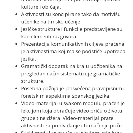
kulture i običaja.
Aktivnosti su koncipirane tako da motivišu
učenike na timsko učenje.
Jezičke strukture i funkcije predstavljene su
kao elementi razgovora.
Prezentacija komunikativnih ciljeva praćena
je aktivnostima kojima se podstiče upotreba
jezika.
Gramatički dodatak na kraju udžbenika na
pregledan način sistematizuje gramatičke
strukture.
Posebna pažnja je posvećena pravopisnim i
fonetskim aspektima španskog jezika.
Video-materijal u svakom modulu praćen je
lekcijom koja obrađuje video priču o životu
grupe tinejdžera. Video-materijal prate
aktivnosti za predviđanje i tumačenje priče.
Svaki modul se završava lekcijom koja kroz