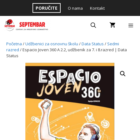
Skip
PORUČITE
O nama
Kontakt
to
content
Menu
Početna
/
Udžbenici za osnovnu školu
/
Data Status
/
Sedmi
razred
/ Espacio Joven 360 A 2.2, udžbenik za 7. i 8.razred | Data
Status