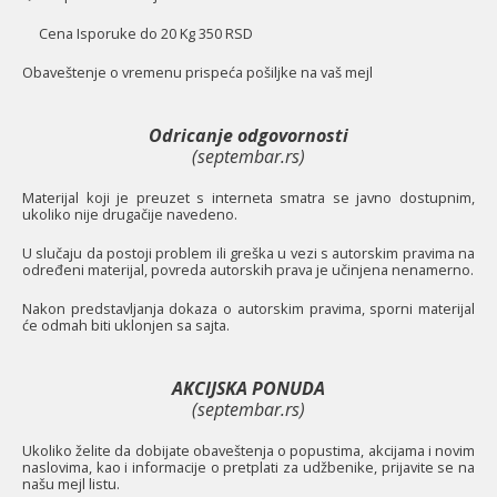
Cena Isporuke do 20 Kg 350 RSD
O
baveštenje o vremenu prispeća pošiljke na vaš mejl
Odricanje odgovornosti
(septembar.rs)
Materijal koji je preuzet s interneta smatra se javno dostupnim,
ukoliko nije drugačije navedeno.
U slučaju da postoji problem ili greška u vezi s autorskim pravima na
određeni materijal, povreda autorskih prava je učinjena nenamerno.
Nakon predstavljanja dokaza o autorskim pravima, sporni materijal
će odmah biti uklonjen sa sajta.
AKCIJSKA PONUDA
(septembar.rs)
Ukoliko želite da dobijate obaveštenja o popustima, akcijama i novim
naslovima, kao i informacije o pretplati za udžbenike, prijavite se na
našu mejl listu.