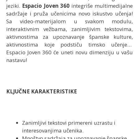
jeziki.
Espacio Joven 360
integriše multimedijalne
sadržaje i pruža učenicima novo iskustvo učenja!
Sa video-materijalom u svakom modulu,
interaktivnim vežbama, zanimljivim tekstovima,
aktivnostima za upoznavanje španske kulture,
aktivnostima koje podstiču timsko učenje…
Espacio Joven 360 će uneti novu dimenziju u vašu
nastavu!
KLJUČNE KARAKTERISTIKE
Zanimljivi tekstovi primereni uzrastu i
interesovanjima učenika.
Mnoštvo sadržaja za upoznavanje španske