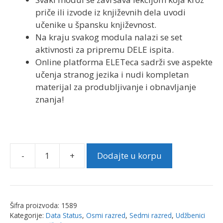
priče ili izvode iz književnih dela uvodi
učenike u špansku književnost.
Na kraju svakog modula nalazi se set
aktivnosti za pripremu DELE ispita.
Online platforma ELETeca sadrži sve aspekte
učenja stranog jezika i nudi kompletan
materijal za produbljivanje i obnavljanje
znanja!
-
+
Dodajte u korpu
Espacio
Joven
360
A
Šifra proizvoda:
1589
2.2,
Kategorije:
Data Status
,
Osmi razred
,
Sedmi razred
,
Udžbenici