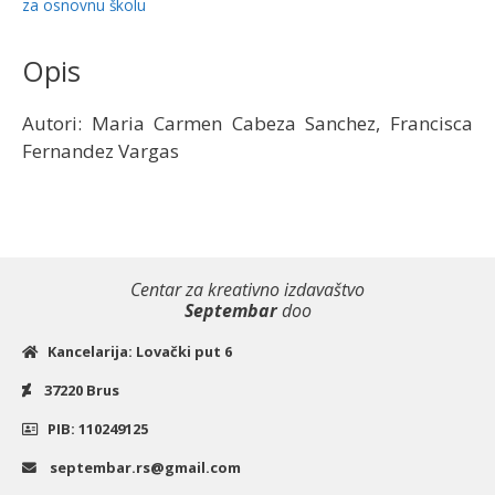
udžbenik
za osnovnu školu
za
7.
Opis
i
8.razred
Autori: Maria Carmen Cabeza Sanchez, Francisca
|
Fernandez Vargas
Data
Status
količina
Centar za kreativno izdavaštvo
Septembar
doo
Kancelarija: Lovački put 6
37220 Brus
PIB: 110249125
septembar.rs@gmail.com