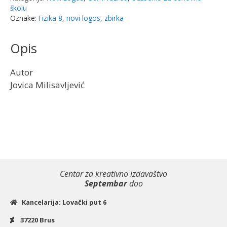
novo
školu
2026
Oznake:
Fizika 8
,
novi logos
,
zbirka
|
Novi
Opis
logos
količina
Autor
Jovica Milisavljević
Centar za kreativno izdavaštvo
Septembar
doo
Kancelarija: Lovački put 6
37220 Brus