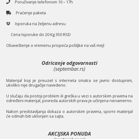
Poručivanje telefonom 10 – 17h
Praćenje paketa
Isporuka na željenu adresu
Cena Isporuke do 20 Kg 350 RSD
O
baveštenje o vremenu prispeća pošiljke na vaš mejl
Odricanje odgovornosti
(septembar.rs)
Materijal koji je preuzet s interneta smatra se javno dostupnim,
ukoliko nije drugačije navedeno.
U slučaju da postoji problem ili greška u vezi s autorskim pravima na
određeni materijal, povreda autorskih prava je učinjena nenamerno.
Nakon predstavljanja dokaza o autorskim pravima, sporni materijal
će odmah biti uklonjen sa sajta.
AKCIJSKA PONUDA