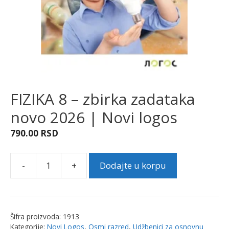
FIZIKA 8 – zbirka zadataka
novo 2026 | Novi logos
790.00
RSD
-
+
Dodajte u korpu
FIZIKA
8
-
zbirka
Šifra proizvoda:
1913
zadataka
Kategorije:
Novi Logos
,
Osmi razred
,
Udžbenici za osnovnu