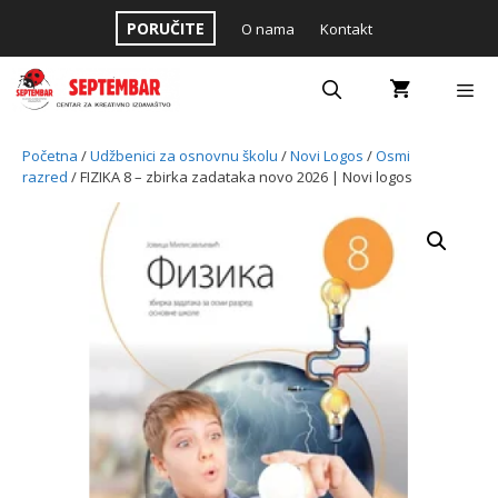
Skip
PORUČITE
O nama
Kontakt
to
content
Menu
Početna
/
Udžbenici za osnovnu školu
/
Novi Logos
/
Osmi
razred
/ FIZIKA 8 – zbirka zadataka novo 2026 | Novi logos