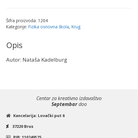
8
-
Zbirka
Šifra proizvoda:
1204
zadataka
Kategorije:
Fizika osnovna škola
,
Krug
sa
laboratorijskim
Opis
vežbama
za
Autor: Nataša Kadelburg
8.
razred
osnovne
škole
|
Centar za kreativno izdavaštvo
Krug
Septembar
doo
količina
Kancelarija: Lovački put 6
37220 Brus
PIB: 110249125