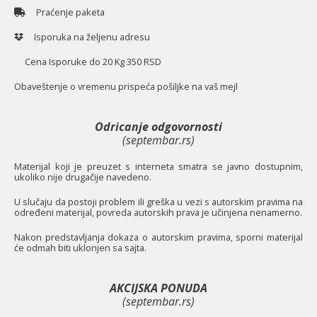
Praćenje paketa
Isporuka na željenu adresu
Cena Isporuke do 20 Kg 350 RSD
O
baveštenje o vremenu prispeća pošiljke na vaš mejl
Odricanje odgovornosti
(septembar.rs)
Materijal koji je preuzet s interneta smatra se javno dostupnim,
ukoliko nije drugačije navedeno.
U slučaju da postoji problem ili greška u vezi s autorskim pravima na
određeni materijal, povreda autorskih prava je učinjena nenamerno.
Nakon predstavljanja dokaza o autorskim pravima, sporni materijal
će odmah biti uklonjen sa sajta.
AKCIJSKA PONUDA
(septembar.rs)