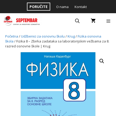
Skip
PORUČITE
O nama
Kontakt
to
content
Menu
Početna
/
Udžbenici za osnovnu školu
/
Krug
/
Fizika osnovna
škola
/ Fizika 8 – Zbirka zadataka sa laboratorijskim vežbama za 8.
razred osnovne škole | Krug