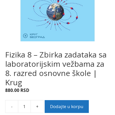
Fizika 8 – Zbirka zadataka sa
laboratorijskim vežbama za
8. razred osnovne škole |
Krug
880.00
RSD
-
+
Dodajte u korpu
Fizika