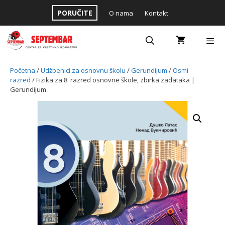
Skip
PORUČITE
O nama
Kontakt
to
content
Menu
Početna
/
Udžbenici za osnovnu školu
/
Gerundijum
/
Osmi
razred
/ Fizika za 8. razred osnovne škole, zbirka zadataka |
Gerundijum