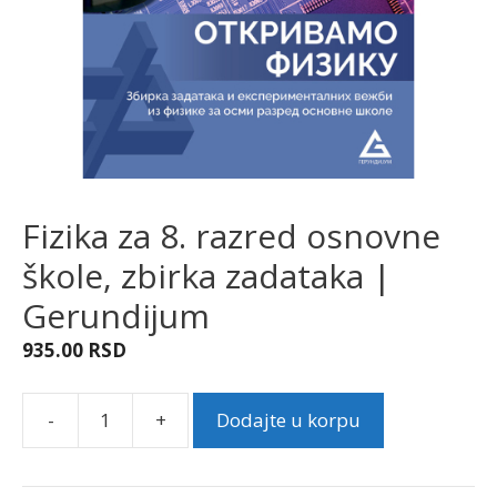
Fizika za 8. razred osnovne
škole, zbirka zadataka |
Gerundijum
935.00
RSD
-
+
Dodajte u korpu
Fizika
za
8.