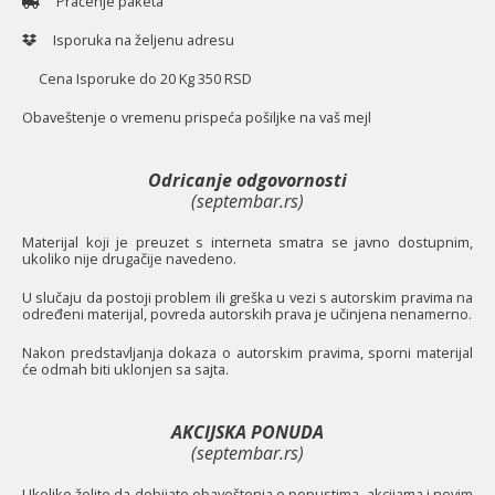
Praćenje paketa
Isporuka na željenu adresu
Cena Isporuke do 20 Kg 350 RSD
O
baveštenje o vremenu prispeća pošiljke na vaš mejl
Odricanje odgovornosti
(septembar.rs)
Materijal koji je preuzet s interneta smatra se javno dostupnim,
ukoliko nije drugačije navedeno.
U slučaju da postoji problem ili greška u vezi s autorskim pravima na
određeni materijal, povreda autorskih prava je učinjena nenamerno.
Nakon predstavljanja dokaza o autorskim pravima, sporni materijal
će odmah biti uklonjen sa sajta.
AKCIJSKA PONUDA
(septembar.rs)
Ukoliko želite da dobijate obaveštenja o popustima, akcijama i novim