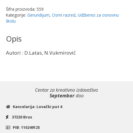
razred
Šifra proizvoda:
559
osnovne
Kategorije:
Gerundijum
,
Osmi razred
,
Udžbenici za osnovnu
škole,
školu
zbirka
zadataka
Opis
|
Gerundijum
Autori : D.Latas, N.Vukmirović
količina
Centar za kreativno izdavaštvo
Septembar
doo
Kancelarija: Lovački put 6
37220 Brus
PIB: 110249125