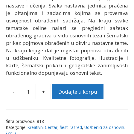
nastave i učenja. Svaka nastavna jedinica praćena
je pitanjima i zadacima kojima se proverava
usvojenost obrađenih sadržaja. Na kraju svake
tematske celine nalazi se pregledni sažetak
obrađenog gradiva u vidu osnovnih teza i šematski
prikaz pojmova obrađenih u okviru nastavne teme.
Na kraju knjige dat je registar pojmova obrađenih
u udžbeniku. Kvalitetne fotografije, ilustracije i
karte, šematski prikazi i geografske zanimljivosti
funkcionalno dopunjavaju osnovni tekst.
-
+
Dodajte u korpu
Geografija
6.
Udžbenik
za
Šifra proizvoda:
818
šesti
Kategorije:
Kreativni Centar
,
Šesti razred
,
Udžbenici za osnovnu
razred
školu