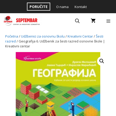
Skip
PORUČITE
O nama
Kontakt
to
content
Menu
Početna
/
Udžbenici za osnovnu školu
/
Kreativni Centar
/
Šesti
razred
/ Geografija 6. Udžbenik za šesti razred osnovne škole |
Kreativni centar