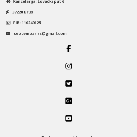
Kancelarija: Lovački put 6
37220 Brus
PIB: 110249125
septembar.rs@gmail.com