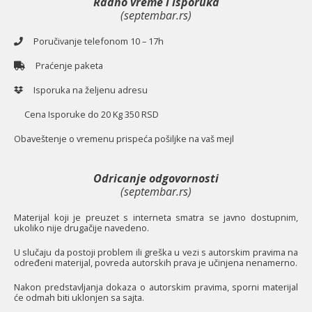
Radno vreme i isporuka
(septembar.rs)
Poručivanje telefonom 10 – 17h
Praćenje paketa
Isporuka na željenu adresu
Cena Isporuke do 20 Kg 350 RSD
O
baveštenje o vremenu prispeća pošiljke na vaš mejl
Odricanje odgovornosti
(septembar.rs)
Materijal koji je preuzet s interneta smatra se javno dostupnim,
ukoliko nije drugačije navedeno.
U slučaju da postoji problem ili greška u vezi s autorskim pravima na
određeni materijal, povreda autorskih prava je učinjena nenamerno.
Nakon predstavljanja dokaza o autorskim pravima, sporni materijal
će odmah biti uklonjen sa sajta.