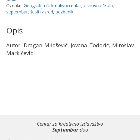
osnovne
Oznake:
Geografija 6
,
kreativni centar
,
osnovna škola
,
septembar
,
šesti razred
,
udzbenik
škole
|
Opis
Kreativni
centar
količina
Autor: Dragan Milošević, Jovana Todorić, Miroslav
Markićević
Centar za kreativno izdavaštvo
Septembar
doo