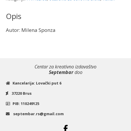
količina
Opis
Autor: Milena Sponza
Centar za kreativno izdavaštvo
Septembar
doo
Kancelarija: Lovački put 6
37220 Brus
PIB: 110249125
septembar.rs@gmail.com