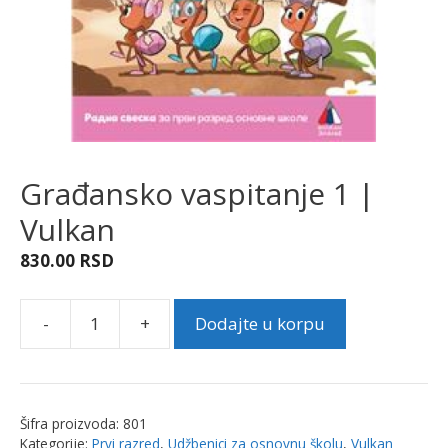
Građansko vaspitanje 1 |
Vulkan
830.00
RSD
-
+
Dodajte u korpu
Građansko
vaspitanje
1
|
Šifra proizvoda:
801
Vulkan
Kategorije:
Prvi razred
,
Udžbenici za osnovnu školu
,
Vulkan