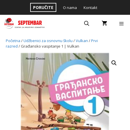
Skip
PORUČITE
O nama
Kontakt
to
content
Menu
Početna
/
Udžbenici za osnovnu školu
/
Vulkan
/
Prvi
razred
/ Građansko vaspitanje 1 | Vulkan