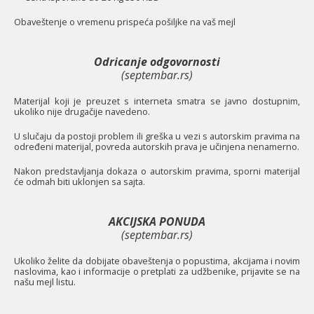
O
baveštenje o vremenu prispeća pošiljke na vaš mejl
Odricanje odgovornosti
(septembar.rs)
Materijal koji je preuzet s interneta smatra se javno dostupnim,
ukoliko nije drugačije navedeno.
U slučaju da postoji problem ili greška u vezi s autorskim pravima na
određeni materijal, povreda autorskih prava je učinjena nenamerno.
Nakon predstavljanja dokaza o autorskim pravima, sporni materijal
će odmah biti uklonjen sa sajta.
AKCIJSKA PONUDA
(septembar.rs)
Ukoliko želite da dobijate obaveštenja o popustima, akcijama i novim
naslovima, kao i informacije o pretplati za udžbenike, prijavite se na
našu mejl listu.