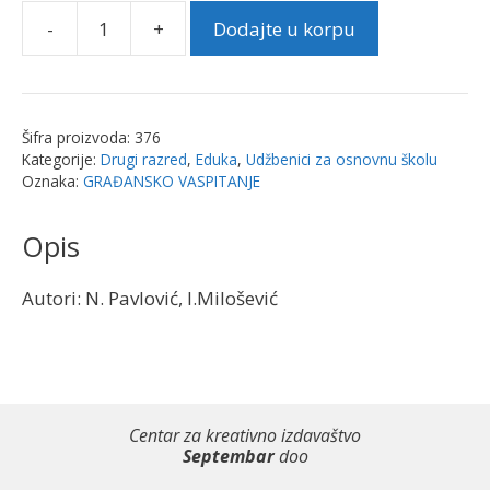
-
+
Dodajte u korpu
Građansko
vaspitanje
za
2.razred
Šifra proizvoda:
376
|
Kategorije:
Drugi razred
,
Eduka
,
Udžbenici za osnovnu školu
Eduka
Oznaka:
GRAĐANSKO VASPITANJE
količina
Opis
Autori: N. Pavlović, I.Milošević
Centar za kreativno izdavaštvo
Septembar
doo