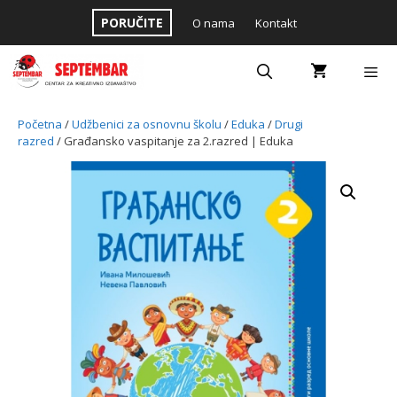
Skip
PORUČITE
O nama
Kontakt
to
content
Menu
Početna
/
Udžbenici za osnovnu školu
/
Eduka
/
Drugi
razred
/ Građansko vaspitanje za 2.razred | Eduka