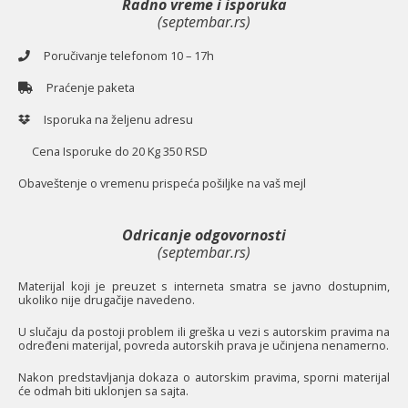
Radno vreme i isporuka
(septembar.rs)
Poručivanje telefonom 10 – 17h
Praćenje paketa
Isporuka na željenu adresu
Cena Isporuke do 20 Kg 350 RSD
O
baveštenje o vremenu prispeća pošiljke na vaš mejl
Odricanje odgovornosti
(septembar.rs)
Materijal koji je preuzet s interneta smatra se javno dostupnim,
ukoliko nije drugačije navedeno.
U slučaju da postoji problem ili greška u vezi s autorskim pravima na
određeni materijal, povreda autorskih prava je učinjena nenamerno.
Nakon predstavljanja dokaza o autorskim pravima, sporni materijal
će odmah biti uklonjen sa sajta.