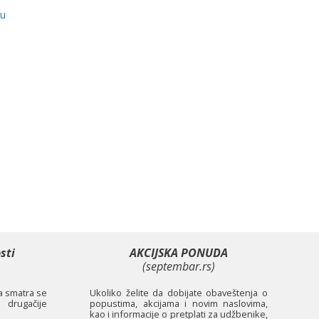
lu
sti
AKCIJSKA PONUDA
(septembar.rs)
ta smatra se
Ukoliko želite da dobijate obaveštenja o
 drugačije
popustima, akcijama i novim naslovima,
kao i informacije o pretplati za udžbenike,