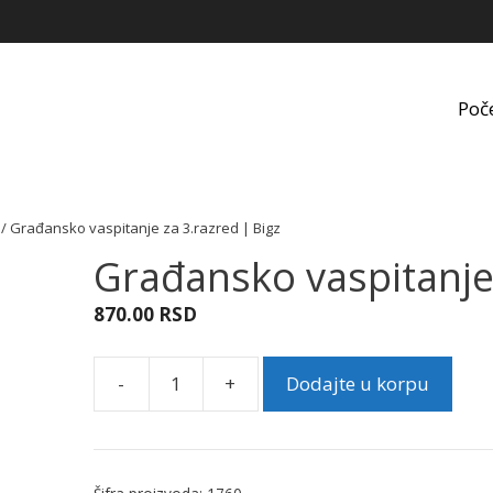
Poč
/ Građansko vaspitanje za 3.razred | Bigz
Građansko vaspitanje 
870.00
RSD
-
+
Dodajte u korpu
Građansko
vaspitanje
za
3.razred