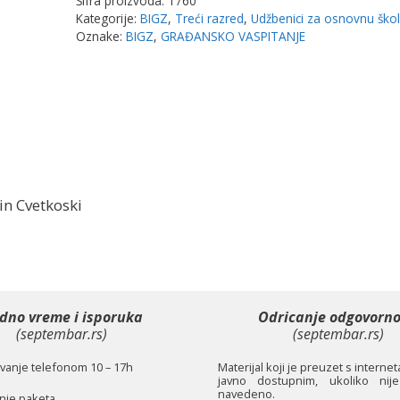
Šifra proizvoda:
1760
|
Kategorije:
BIGZ
,
Treći razred
,
Udžbenici za osnovnu ško
Bigz
Oznake:
BIGZ
,
GRAĐANSKO VASPITANJE
količina
in Cvetkoski
dno vreme i isporuka
Odricanje odgovorno
(septembar.rs)
(septembar.rs)
anje telefonom 10 – 17h
Materijal koji je preuzet s interne
javno dostupnim, ukoliko nije
navedeno.
je paketa