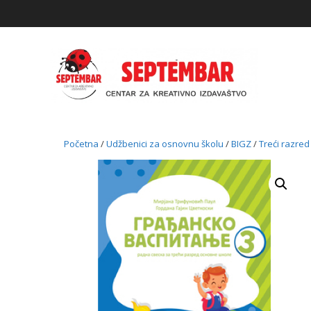
Skip
to
content
Početna
/
Udžbenici za osnovnu školu
/
BIGZ
/
Treći razred