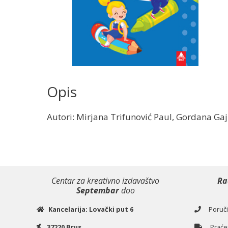
Opis
Autori: Mirjana Trifunović Paul, Gordana Gaj
Centar za kreativno izdavaštvo
Ra
Septembar
doo
Kancelarija: Lovački put 6
Poručiv
37220 Brus
Praćen