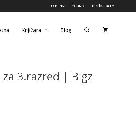
O nama
Kontakt
Reklamacije
etna
Knjižara
Blog
za 3.razred | Bigz