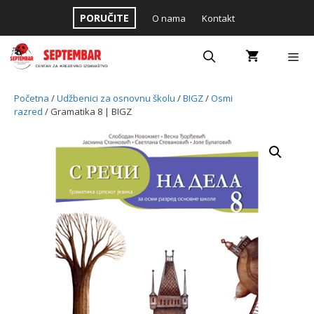
Skip
PORUČITE
O nama
Kontakt
to
content
Menu
Početna
/
Udžbenici za osnovnu školu
/
BIGZ
/
Osmi
razred
/ Gramatika 8 | BIGZ