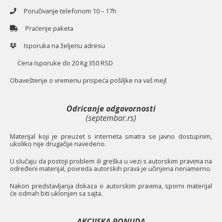
Poručivanje telefonom 10 – 17h
Praćenje paketa
Isporuka na željenu adresu
Cena Isporuke do 20 Kg 350 RSD
O
baveštenje o vremenu prispeća pošiljke na vaš mejl
Odricanje odgovornosti
(septembar.rs)
Materijal koji je preuzet s interneta smatra se javno dostupnim,
ukoliko nije drugačije navedeno.
U slučaju da postoji problem ili greška u vezi s autorskim pravima na
određeni materijal, povreda autorskih prava je učinjena nenamerno.
Nakon predstavljanja dokaza o autorskim pravima, sporni materijal
će odmah biti uklonjen sa sajta.
AKCIJSKA PONUDA