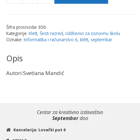
i
računarstvo
6,
Šifra proizvoda:
656
udžbenik
Kategorije:
Klett
,
Šesti razred
,
Udžbenici za osnovnu školu
za
Oznake:
Informatika i računarstvo 6
,
klett
,
septembar
šesti
razred
Opis
|
Klet
Autori:Svetlana Mandić
količina
Centar za kreativno izdavaštvo
Septembar
doo
Kancelarija: Lovački put 6