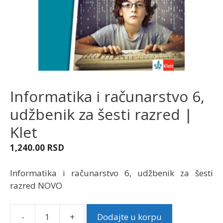
Informatika i računarstvo 6,
udžbenik za šesti razred |
Klet
1,240.00
RSD
Informatika i računarstvo 6, udžbenik za šesti
razred NOVO
-
+
Dodajte u korpu
Informatika