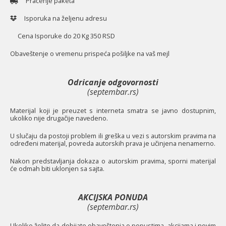
Praćenje paketa
Isporuka na željenu adresu
Cena Isporuke do 20 Kg 350 RSD
O
baveštenje o vremenu prispeća pošiljke na vaš mejl
Odricanje odgovornosti
(septembar.rs)
Materijal koji je preuzet s interneta smatra se javno dostupnim,
ukoliko nije drugačije navedeno.
U slučaju da postoji problem ili greška u vezi s autorskim pravima na
određeni materijal, povreda autorskih prava je učinjena nenamerno.
Nakon predstavljanja dokaza o autorskim pravima, sporni materijal
će odmah biti uklonjen sa sajta.
AKCIJSKA PONUDA
(septembar.rs)
Ukoliko želite da dobijate obaveštenja o popustima, akcijama i novim