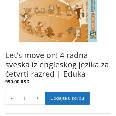
Let’s move on! 4 radna
sveska iz engleskog jezika za
četvrti razred | Eduka
990.00
RSD
-
+
Dodajte u korpu
Let's
move
on!