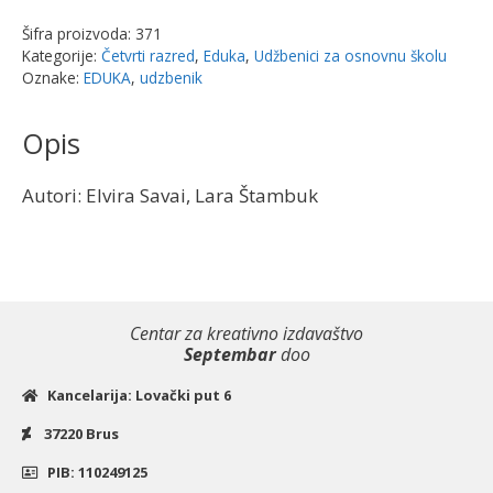
4
Šifra proizvoda:
371
radna
Kategorije:
Četvrti razred
,
Eduka
,
Udžbenici za osnovnu školu
sveska
Oznake:
EDUKA
,
udzbenik
iz
engleskog
Opis
jezika
za
Autori: Elvira Savai, Lara Štambuk
četvrti
razred
|
Eduka
količina
Centar za kreativno izdavaštvo
Septembar
doo
Kancelarija: Lovački put 6
37220 Brus
PIB: 110249125