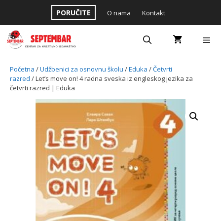
Skip
PORUČITE
O nama
Kontakt
to
content
Menu
Početna
/
Udžbenici za osnovnu školu
/
Eduka
/
Četvrti
razred
/ Let’s move on! 4 radna sveska iz engleskog jezika za
četvrti razred | Eduka