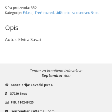
move
Šifra proizvoda:
352
on!3",
Kategorije:
Eduka
,
Treći razred
,
Udžbenici za osnovnu školu
radna
sveska
Opis
za
3.
Autor: Elvira Savai
razred
|
Eduka
količina
Centar za kreativno izdavaštvo
Septembar
doo
Kancelarija: Lovački put 6
37220 Brus
PIB: 110249125
septembar.rs@gmail.com