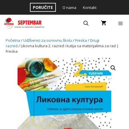
Skip
PORUČITE
O nama
Kontakt
to
content
Menu
Početna
/
Udžbenici za osnovnu školu
/
Freska
/
Drugi
razred
/ Likovna kultura 2. razred i kutija sa materijalima za rad |
Freska