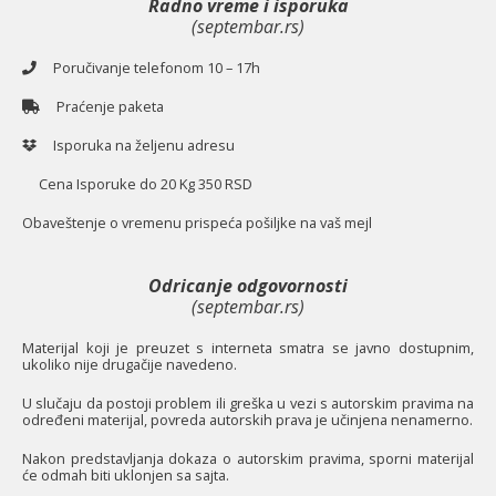
Radno vreme i isporuka
(septembar.rs)
Poručivanje telefonom 10 – 17h
Praćenje paketa
Isporuka na željenu adresu
Cena Isporuke do 20 Kg 350 RSD
O
baveštenje o vremenu prispeća pošiljke na vaš mejl
Odricanje odgovornosti
(septembar.rs)
Materijal koji je preuzet s interneta smatra se javno dostupnim,
ukoliko nije drugačije navedeno.
U slučaju da postoji problem ili greška u vezi s autorskim pravima na
određeni materijal, povreda autorskih prava je učinjena nenamerno.
Nakon predstavljanja dokaza o autorskim pravima, sporni materijal
će odmah biti uklonjen sa sajta.