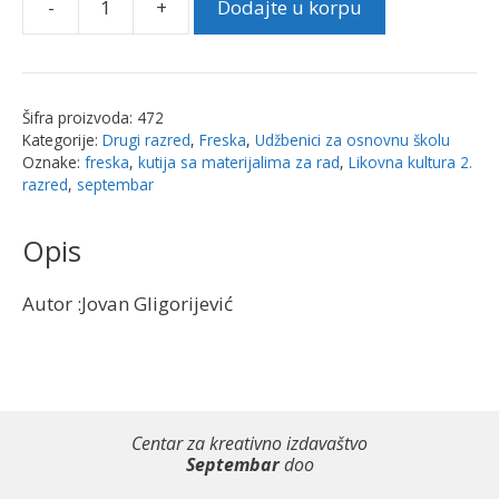
-
+
Dodajte u korpu
Likovna
kultura
2.
razred
Šifra proizvoda:
472
i
Kategorije:
Drugi razred
,
Freska
,
Udžbenici za osnovnu školu
kutija
Oznake:
freska
,
kutija sa materijalima za rad
,
Likovna kultura 2.
sa
razred
,
septembar
materijalima
za
Opis
rad
|
Autor :Jovan Gligorijević
Freska
količina
Centar za kreativno izdavaštvo
Septembar
doo