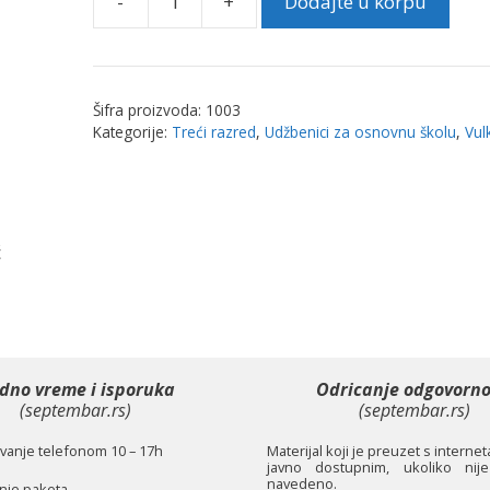
-
+
Dodajte u korpu
Likovna
kultura
3
|
Šifra proizvoda:
1003
Vulkan
Kategorije:
Treći razred
,
Udžbenici za osnovnu školu
,
Vul
količina
ć
dno vreme i isporuka
Odricanje odgovorno
(septembar.rs)
(septembar.rs)
anje telefonom 10 – 17h
Materijal koji je preuzet s interne
javno dostupnim, ukoliko nije
navedeno.
je paketa