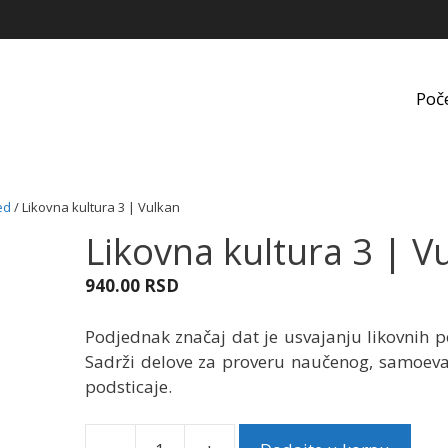
Poč
ed
/ Likovna kultura 3 | Vulkan
Likovna kultura 3 | V
940.00
RSD
Podjednak značaj dat je usvajanju likovnih p
Sadrži delove za proveru naučenog, samoeval
podsticaje.