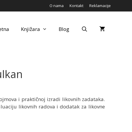
O nama
Kontakt
Reklamacije
etna
Knjižara
Blog
ulkan
ojmova i praktičnoj izradi likovnih zadataka.
uaciju likovnih radova i dodatak za likovne