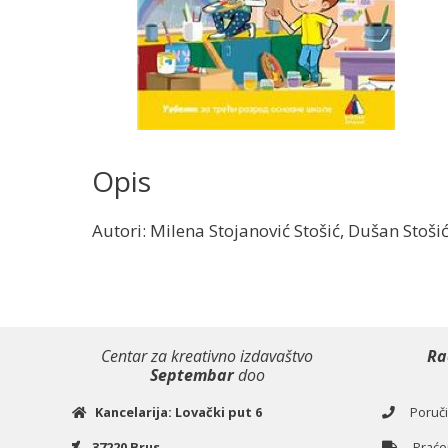
Opis
Autori: Milena Stojanović Stošić, Dušan Stoši
Centar za kreativno izdavaštvo
Ra
Septembar
doo
Kancelarija: Lovački put 6
Poručiv
37220 Brus
Praćen