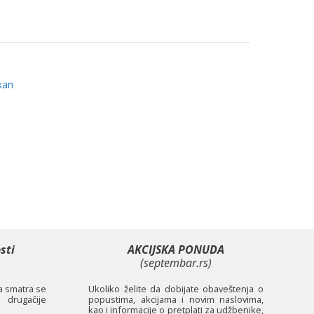
kan
sti
AKCIJSKA PONUDA
(septembar.rs)
ta smatra se
Ukoliko želite da dobijate obaveštenja o
 drugačije
popustima, akcijama i novim naslovima,
kao i informacije o pretplati za udžbenike,