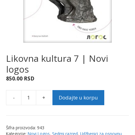
Likovna kultura 7 | Novi
logos
850.00
RSD
-
+
Dodajte u korpu
Likovna
kultura
7
|
Šifra proizvoda:
943
Novi
Kategorije:
Novi Logos
,
Sedmi razred
,
Udžbenici za osnovnu