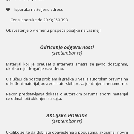
Isporuka na željenu adresu
Cena Isporuke do 20 Kg 350 RSD
O
baveštenje o vremenu prispeća pošiljke na vaš mejl
Odricanje odgovornosti
(septembar.rs)
Materijal koji je preuzet s interneta smatra se javno dostupnim,
ukoliko nije drugačije navedeno.
U slučaju da postoji problem ili greška u vezi s autorskim pravima na
određeni materijal, povreda autorskih prava je učinjena nenamerno.
Nakon predstavljanja dokaza o autorskim pravima, sporni materijal
će odmah biti uklonjen sa sajta.
AKCIJSKA PONUDA
(septembar.rs)
Ukoliko želite da dobijate obaveštenja o popustima, akcijama i novim