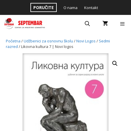
Skip
PORUČITE
O nama
Kontakt
to
content
Menu
Početna
/
Udžbenici za osnovnu školu
/
Novi Logos
/
Sedmi
razred
/ Likovna kultura 7 | Novi logos