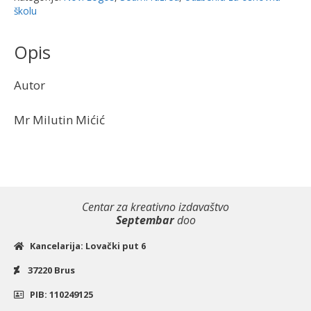
logos
školu
količina
Opis
Autor
Mr Milutin Mićić
Centar za kreativno izdavaštvo
Septembar
doo
Kancelarija: Lovački put 6
37220 Brus
PIB: 110249125