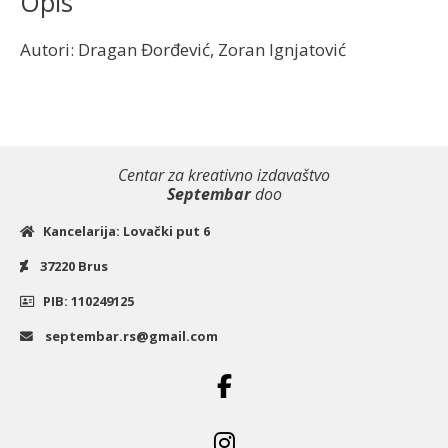
Opis
Autori: Dragan Đorđević, Zoran Ignjatović
Centar za kreativno izdavaštvo
Septembar
doo
Kancelarija: Lovački put 6
37220 Brus
PIB: 110249125
septembar.rs@gmail.com