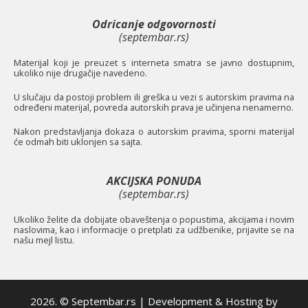
Odricanje odgovornosti
(septembar.rs)
Materijal koji je preuzet s interneta smatra se javno dostupnim,
ukoliko nije drugačije navedeno.
U slučaju da postoji problem ili greška u vezi s autorskim pravima na
određeni materijal, povreda autorskih prava je učinjena nenamerno.
Nakon predstavljanja dokaza o autorskim pravima, sporni materijal
će odmah biti uklonjen sa sajta.
AKCIJSKA PONUDA
(septembar.rs)
Ukoliko želite da dobijate obaveštenja o popustima, akcijama i novim
naslovima, kao i informacije o pretplati za udžbenike, prijavite se na
našu mejl listu.
2026. © Septembar.rs | Development & Hosting by