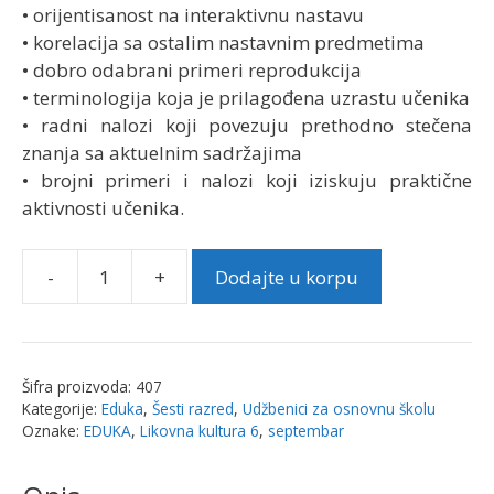
• orijentisanost na interaktivnu nastavu
• korelacija sa ostalim nastavnim predmetima
• dobro odabrani primeri reprodukcija
• terminologija koja je prilagođena uzrastu učenika
• radni nalozi koji povezuju prethodno stečena
znanja sa aktuelnim sadržajima
• brojni primeri i nalozi koji iziskuju praktične
aktivnosti učenika.
-
+
Dodajte u korpu
Likovna
kultura
6,
udžbenik
Šifra proizvoda:
407
|
Kategorije:
Eduka
,
Šesti razred
,
Udžbenici za osnovnu školu
Eduka
Oznake:
EDUKA
,
Likovna kultura 6
,
septembar
količina