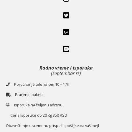
Radno vreme i isporuka
(septembar.rs)
Poručivanje telefonom 10 – 17h
Praćenje paketa
Isporuka na željenu adresu
Cena Isporuke do 20 Kg 350 RSD
O
baveštenje o vremenu prispeća pošiljke na vaš mejl