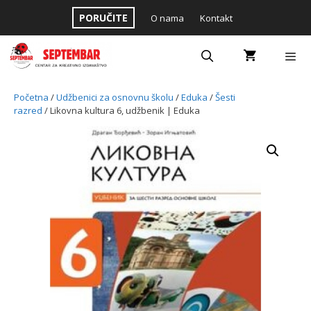
Skip
PORUČITE
O nama
Kontakt
to
content
Menu
Početna
/
Udžbenici za osnovnu školu
/
Eduka
/
Šesti
razred
/ Likovna kultura 6, udžbenik | Eduka