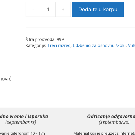
-
+
Dodajte u korpu
Matematika
3,
udžbenik
iz
Šifra proizvoda:
999
2
Kategorije:
Treći razred
,
Udžbenici za osnovnu školu
,
Vul
dela
|
Vulkan
količina
nović
dno vreme i isporuka
Odricanje odgovorno
(septembar.rs)
(septembar.rs)
anje telefonom 10 – 17h
Materijal koji je preuzet s interne