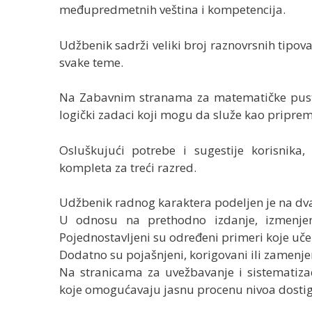
međupredmetnih veština i kompetencija.
Udžbenik sadrži veliki broj raznovrsnih tipov
svake teme.
Na Zabavnim stranama za matematičke pusto
logički zadaci koji mogu da služe kao priprem
Osluškujući potrebe i sugestije korisnika
kompleta za treći razred.
Udžbenik radnog karaktera podeljen je na dva
U odnosu na prethodno izdanje, izmenjen 
Pojednostavljeni su određeni primeri koje uče
Dodatno su pojašnjeni, korigovani ili zamenje
Na stranicama za uvežbavanje i sistematiza
koje omogućavaju jasnu procenu nivoa dostig