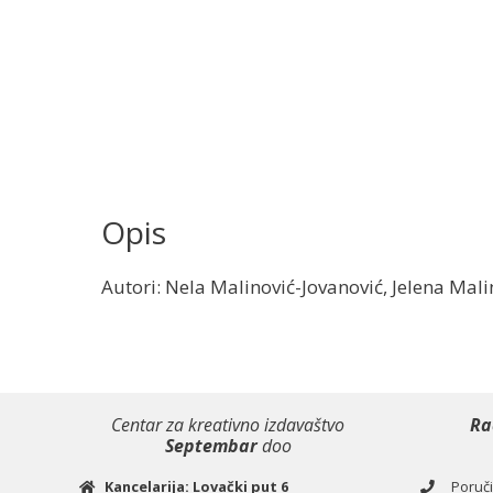
Opis
Autori: Nela Malinović-Jovanović, Jelena Mali
Centar za kreativno izdavaštvo
Ra
Septembar
doo
Kancelarija: Lovački put 6
Poručiv