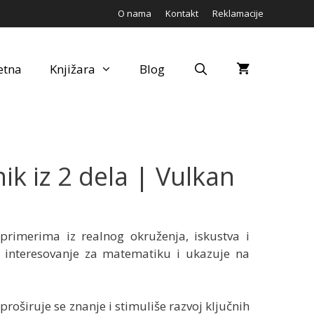
O nama
Kontakt
Reklamacije
etna
Knjižara
Blog
k iz 2 dela | Vulkan
 primerima iz realnog okruženja, iskustva i
a interesovanje za matematiku i ukazuje na
proširuje se znanje i stimuliše razvoj ključnih