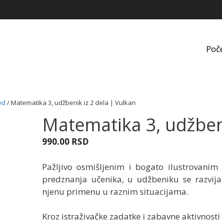
Poč
ed
/ Matematika 3, udžbenik iz 2 dela | Vulkan
Matematika 3, udžbeni
990.00
RSD
Pažljivo osmišljenim i bogato ilustrovanim
predznanja učenika, u udžbeniku se razvij
njenu primenu u raznim situacijama.
Kroz istraživačke zadatke i zabavne aktivnosti 