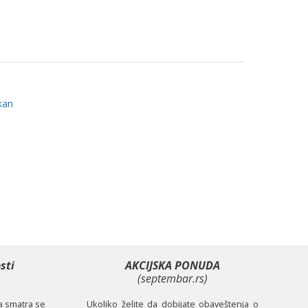
kan
sti
AKCIJSKA PONUDA
(septembar.rs)
ta smatra se
Ukoliko želite da dobijate obaveštenja o