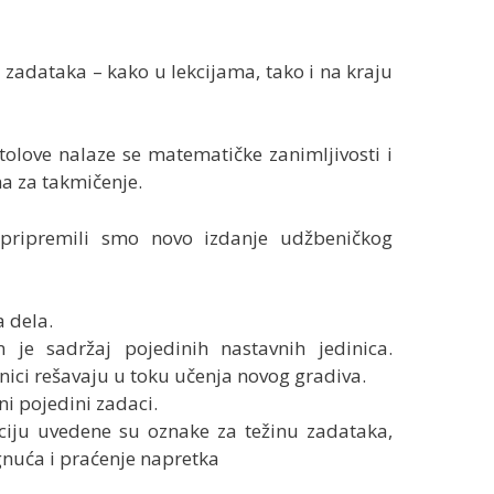
a zadataka – kako u lekcijama, tako i na kraju
love nalaze se matematičke zanimljivosti i
a za takmičenje.
, pripremili smo novo izdanje udžbeničkog
 dela.
je sadržaj pojedinih nastavnih jedinica.
nici rešavaju u toku učenja novog gradiva.
ni pojedini zadaci.
ciju uvedene su oznake za težinu zadataka,
nuća i praćenje napretka