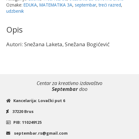
|
Oznake:
EDUKA
,
MATEMATIKA 3A
,
septembar
,
treći razred
,
Eduka
udzbenik
količina
Opis
Autori: Snežana Laketa, Snežana Bogićević
Centar za kreativno izdavaštvo
Septembar
doo
Kancelarija: Lovački put 6
37220 Brus
PIB: 110249125
septembar.rs@gmail.com