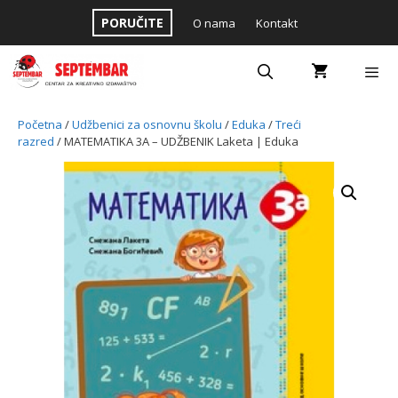
Skip
PORUČITE
O nama
Kontakt
to
content
Menu
Početna
/
Udžbenici za osnovnu školu
/
Eduka
/
Treći
razred
/ MATEMATIKA 3A – UDŽBENIK Laketa | Eduka