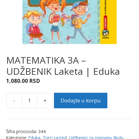
MATEMATIKA 3A –
UDŽBENIK Laketa | Eduka
1,080.00
RSD
-
+
Dodajte u korpu
MATEMATIKA
3A
-
UDŽBENIK
Šifra proizvoda:
344
Laketa
Kategorije:
Eduka
,
Treći razred
,
Udžbenici za osnovnu školu