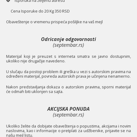
Isporuka na željenu adresu
Cena Isporuke do 20 Kg 350 RSD
O
baveštenje o vremenu prispeća pošiljke na vaš mejl
Odricanje odgovornosti
(septembar.rs)
Materijal koji je preuzet s interneta smatra se javno dostupnim,
ukoliko nije drugačije navedeno.
U slučaju da postoji problem ili greška u vezi s autorskim pravima na
određeni materijal, povreda autorskih prava je učinjena nenamerno.
Nakon predstavljanja dokaza o autorskim pravima, sporni materijal
će odmah biti uklonjen sa sajta.
AKCIJSKA PONUDA
(septembar.rs)
Ukoliko želite da dobijate obaveštenja o popustima, akcijama i novim
naslovima, kao i informacije o pretplati za udžbenike, prijavite se na
našu mejl listu.