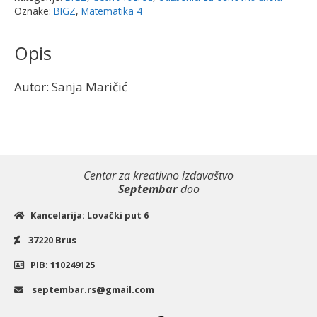
|
Oznake:
BIGZ
,
Matematika 4
Bigz
količina
Opis
Autor: Sanja Maričić
Centar za kreativno izdavaštvo
Septembar
doo
Kancelarija: Lovački put 6
37220 Brus
PIB: 110249125
septembar.rs@gmail.com