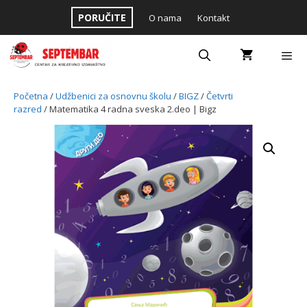
Skip
PORUČITE
O nama
Kontakt
to
content
Menu
Početna
/
Udžbenici za osnovnu školu
/
BIGZ
/
Četvrti
razred
/ Matematika 4 radna sveska 2.deo | Bigz