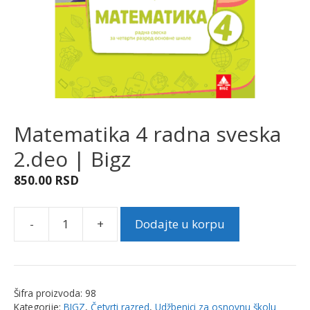
Matematika 4 radna sveska
2.deo | Bigz
850.00
RSD
-
+
Dodajte u korpu
Matematika
4
radna
sveska
Šifra proizvoda:
98
2.deo
Kategorije:
BIGZ
,
Četvrti razred
,
Udžbenici za osnovnu školu