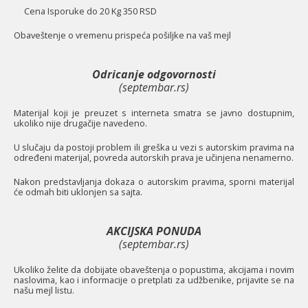
Cena Isporuke do 20 Kg 350 RSD
O
baveštenje o vremenu prispeća pošiljke na vaš mejl
Odricanje odgovornosti
(septembar.rs)
Materijal koji je preuzet s interneta smatra se javno dostupnim,
ukoliko nije drugačije navedeno.
U slučaju da postoji problem ili greška u vezi s autorskim pravima na
određeni materijal, povreda autorskih prava je učinjena nenamerno.
Nakon predstavljanja dokaza o autorskim pravima, sporni materijal
će odmah biti uklonjen sa sajta.
AKCIJSKA PONUDA
(septembar.rs)
Ukoliko želite da dobijate obaveštenja o popustima, akcijama i novim
naslovima, kao i informacije o pretplati za udžbenike, prijavite se na
našu mejl listu.