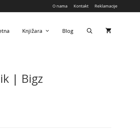
O nama
Kontakt
Reklamacije
etna
Knjižara
Blog
k | Bigz