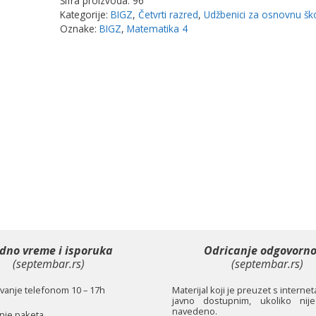
Šifra proizvoda:
96
Bigz
Kategorije:
BIGZ
,
Četvrti razred
,
Udžbenici za osnovnu šk
količina
Oznake:
BIGZ
,
Matematika 4
dno vreme i isporuka
Odricanje odgovorno
(septembar.rs)
(septembar.rs)
anje telefonom 10 – 17h
Materijal koji je preuzet s interne
javno dostupnim, ukoliko nije
navedeno.
je paketa