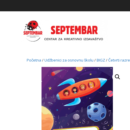
Skip
to
content
Početna
/
Udžbenici za osnovnu školu
/
BIGZ
/
Četvrti razr