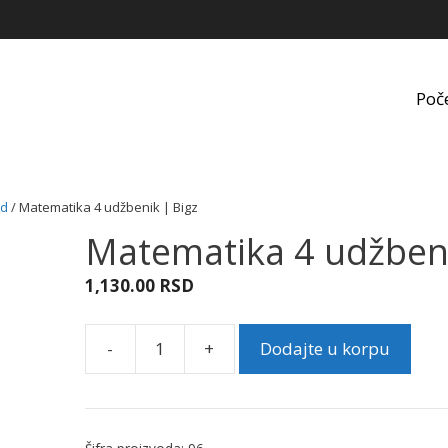
Poč
ed
/ Matematika 4 udžbenik | Bigz
Matematika 4 udžbeni
1,130.00
RSD
-
+
Dodajte u korpu
Matematika
4
udžbenik
|