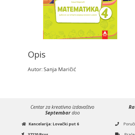
Opis
Autor: Sanja Maričić
Centar za kreativno izdavaštvo
Ra
Septembar
doo
Kancelarija: Lovački put 6
Poručiv
37220 Brus
Praćen