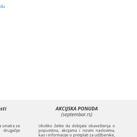
olu
sti
AKCIJSKA PONUDA
(septembar.rs)
ta smatra se
Ukoliko želite da dobijate obaveštenja o
 drugačije
popustima, akcijama i novim naslovima,
kao i informacije o pretplati za udžbenike,