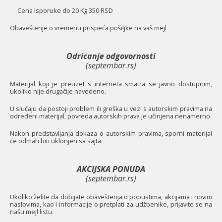
Cena Isporuke do 20 Kg 350 RSD
O
baveštenje o vremenu prispeća pošiljke na vaš mejl
Odricanje odgovornosti
(septembar.rs)
Materijal koji je preuzet s interneta smatra se javno dostupnim,
ukoliko nije drugačije navedeno.
U slučaju da postoji problem ili greška u vezi s autorskim pravima na
određeni materijal, povreda autorskih prava je učinjena nenamerno.
Nakon predstavljanja dokaza o autorskim pravima, sporni materijal
će odmah biti uklonjen sa sajta.
AKCIJSKA PONUDA
(septembar.rs)
Ukoliko želite da dobijate obaveštenja o popustima, akcijama i novim
naslovima, kao i informacije o pretplati za udžbenike, prijavite se na
našu mejl listu.