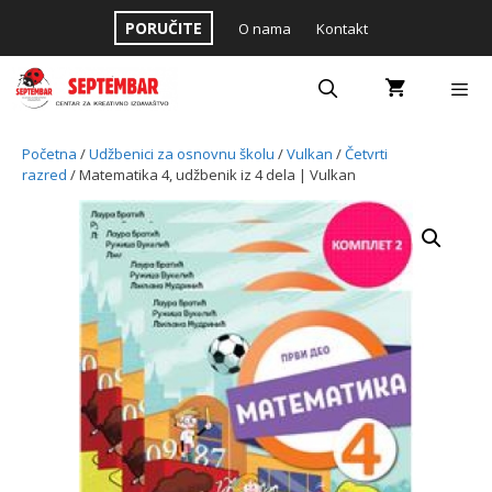
Skip
PORUČITE
O nama
Kontakt
to
content
Menu
Početna
/
Udžbenici za osnovnu školu
/
Vulkan
/
Četvrti
razred
/ Matematika 4, udžbenik iz 4 dela | Vulkan