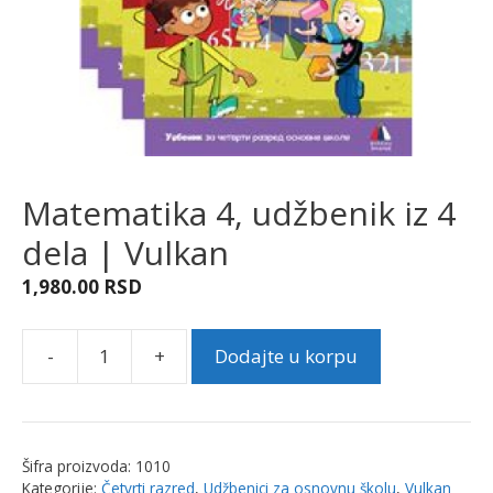
Matematika 4, udžbenik iz 4
dela | Vulkan
1,980.00
RSD
-
+
Dodajte u korpu
Matematika
4,
udžbenik
iz
Šifra proizvoda:
1010
4
Kategorije:
Četvrti razred
,
Udžbenici za osnovnu školu
,
Vulkan