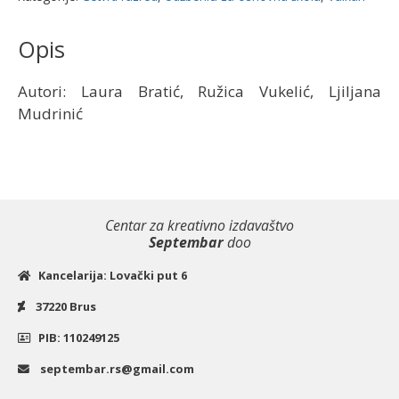
dela
|
Opis
Vulkan
količina
Autori: Laura Bratić, Ružica Vukelić, Ljiljana
Mudrinić
Centar za kreativno izdavaštvo
Septembar
doo
Kancelarija: Lovački put 6
37220 Brus
PIB: 110249125
septembar.rs@gmail.com