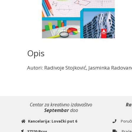
Opis
Autori: Radivoje Stojković, Jasminka Radovan
Centar za kreativno izdavaštvo
Ra
Septembar
doo
Kancelarija: Lovački put 6
Poručiv
37220 Brus
Praćen