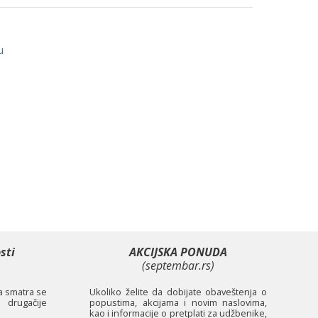
u
sti
AKCIJSKA PONUDA
(septembar.rs)
ta smatra se
Ukoliko želite da dobijate obaveštenja o
 drugačije
popustima, akcijama i novim naslovima,
kao i informacije o pretplati za udžbenike,