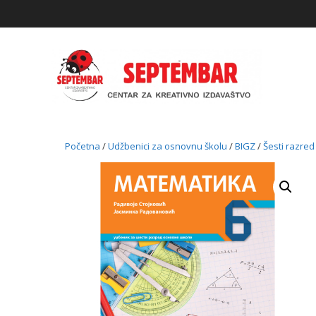
Skip
to
content
Početna
/
Udžbenici za osnovnu školu
/
BIGZ
/
Šesti razred