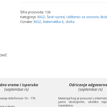
udžbenik
|
Šifra proizvoda:
136
Bigz
Kategorije:
BIGZ
,
Šesti razred
,
Udžbenici za osnovnu škol
količina
Oznake:
BIGZ
,
Matematika 6
,
zbirka
ović
dno vreme i isporuka
Odricanje odgovorno
(septembar.rs)
(septembar.rs)
anje telefonom 10 – 17h
Materijal koji je preuzet s interne
javno dostupnim, ukoliko nije
navedeno.
je paketa