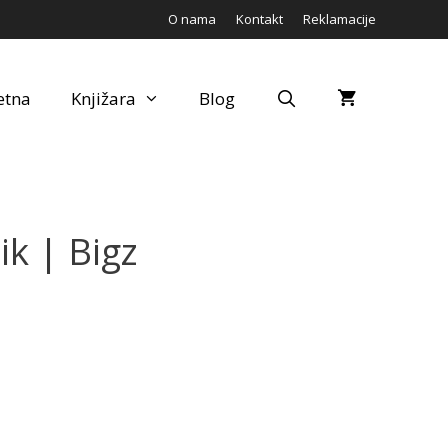
O nama
Kontakt
Reklamacije
etna
Knjižara
Blog
k | Bigz