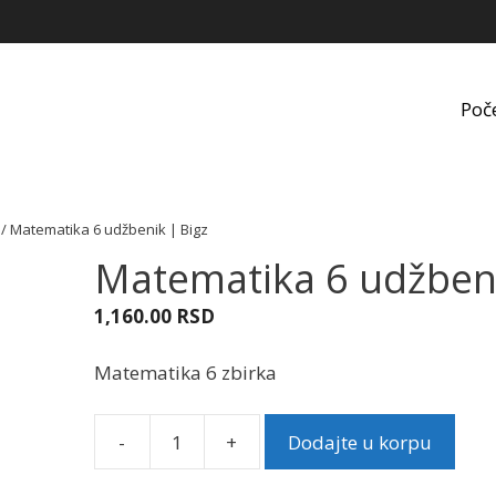
Poč
/ Matematika 6 udžbenik | Bigz
Matematika 6 udžbeni
1,160.00
RSD
Matematika 6 zbirka
-
+
Dodajte u korpu
Matematika
6