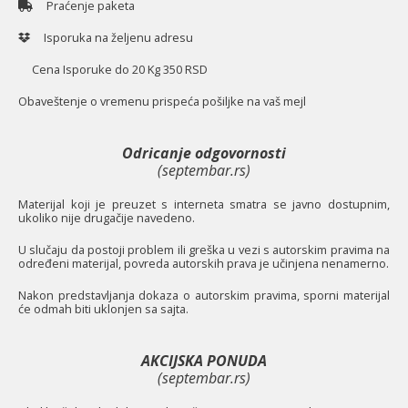
Praćenje paketa
Isporuka na željenu adresu
Cena Isporuke do 20 Kg 350 RSD
O
baveštenje o vremenu prispeća pošiljke na vaš mejl
Odricanje odgovornosti
(septembar.rs)
Materijal koji je preuzet s interneta smatra se javno dostupnim,
ukoliko nije drugačije navedeno.
U slučaju da postoji problem ili greška u vezi s autorskim pravima na
određeni materijal, povreda autorskih prava je učinjena nenamerno.
Nakon predstavljanja dokaza o autorskim pravima, sporni materijal
će odmah biti uklonjen sa sajta.
AKCIJSKA PONUDA
(septembar.rs)