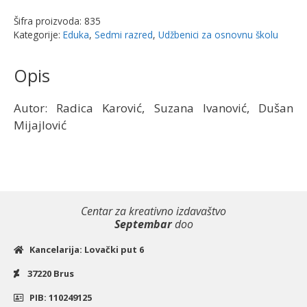
zadataka
Šifra proizvoda:
835
za
Kategorije:
Eduka
,
Sedmi razred
,
Udžbenici za osnovnu školu
sedmi
razred
Opis
Karović
|
Autor: Radica Karović, Suzana Ivanović, Dušan
Eduka
Mijajlović
količina
Centar za kreativno izdavaštvo
Septembar
doo
Kancelarija: Lovački put 6
37220 Brus
PIB: 110249125