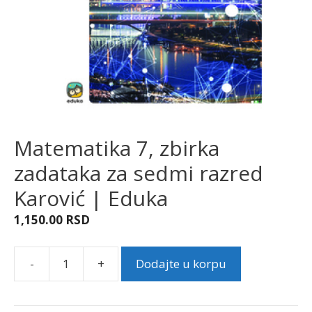
Matematika 7, zbirka
zadataka za sedmi razred
Karović | Eduka
1,150.00
RSD
-
+
Dodajte u korpu
Matematika
7,
zbirka