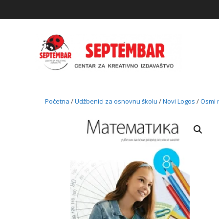
Skip
to
content
Početna
/
Udžbenici za osnovnu školu
/
Novi Logos
/
Osmi 