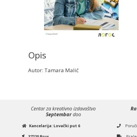
Opis
Autor: Tamara Malić
Centar za kreativno izdavaštvo
Ra
Septembar
doo
Kancelarija: Lovački put 6
Poručiv
37220 Brus
Praćen