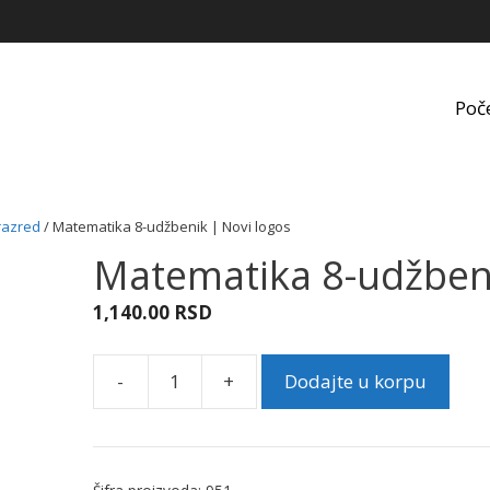
Poč
razred
/ Matematika 8-udžbenik | Novi logos
Matematika 8-udžbeni
1,140.00
RSD
-
+
Dodajte u korpu
Matematika
8-
udžbenik
|