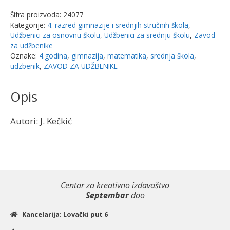
Šifra proizvoda:
24077
Kategorije:
4. razred gimnazije i srednjih stručnih škola
,
Udžbenici za osnovnu školu
,
Udžbenici za srednju školu
,
Zavod
za udžbenike
Oznake:
4.godina
,
gimnazija
,
matematika
,
srednja škola
,
udzbenik
,
ZAVOD ZA UDŽBENIKE
Opis
Autori: J. Kečkić
Centar za kreativno izdavaštvo
Septembar
doo
Kancelarija: Lovački put 6