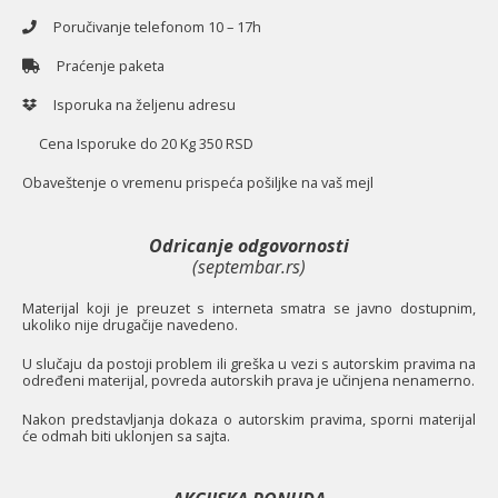
Poručivanje telefonom 10 – 17h
Praćenje paketa
Isporuka na željenu adresu
Cena Isporuke do 20 Kg 350 RSD
O
baveštenje o vremenu prispeća pošiljke na vaš mejl
Odricanje odgovornosti
(septembar.rs)
Materijal koji je preuzet s interneta smatra se javno dostupnim,
ukoliko nije drugačije navedeno.
U slučaju da postoji problem ili greška u vezi s autorskim pravima na
određeni materijal, povreda autorskih prava je učinjena nenamerno.
Nakon predstavljanja dokaza o autorskim pravima, sporni materijal
će odmah biti uklonjen sa sajta.