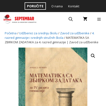
Skip
PORUČITE
O nama
Kontakt
to
content
Menu
Početna
/
Udžbenici za srednju školu
/
Zavod za udžbenike
/
4.
razred gimnazije i srednjih stručnih škola
/ MATEMATIKA SA
ZBIRKOM ZADATAKA za 4. razred gimnazije | Zavod za udžbenike