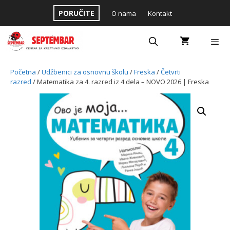
Skip
PORUČITE
O nama
Kontakt
to
content
Menu
Početna
/
Udžbenici za osnovnu školu
/
Freska
/
Četvrti
razred
/ Matematika za 4. razred iz 4 dela – NOVO 2026 | Freska