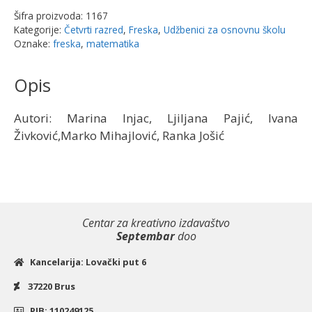
iz
Šifra proizvoda:
1167
4
Kategorije:
Četvrti razred
,
Freska
,
Udžbenici za osnovnu školu
dela
Oznake:
freska
,
matematika
-
NOVO
Opis
2026
|
Autori: Marina Injac, Ljiljana Pajić, Ivana
Freska
Živković,Marko Mihajlović, Ranka Jošić
količina
Centar za kreativno izdavaštvo
Septembar
doo
Kancelarija: Lovački put 6
37220 Brus
PIB: 110249125