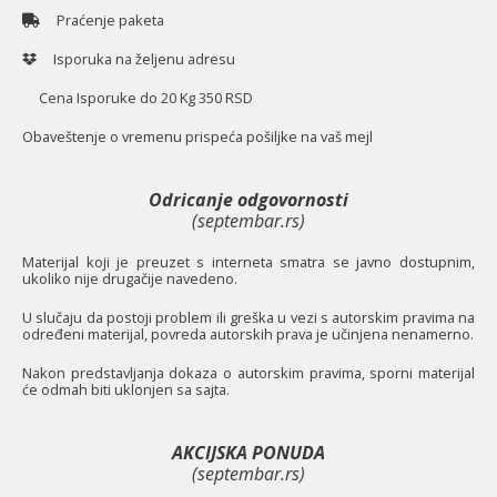
Praćenje paketa
Isporuka na željenu adresu
Cena Isporuke do 20 Kg 350 RSD
O
baveštenje o vremenu prispeća pošiljke na vaš mejl
Odricanje odgovornosti
(septembar.rs)
Materijal koji je preuzet s interneta smatra se javno dostupnim,
ukoliko nije drugačije navedeno.
U slučaju da postoji problem ili greška u vezi s autorskim pravima na
određeni materijal, povreda autorskih prava je učinjena nenamerno.
Nakon predstavljanja dokaza o autorskim pravima, sporni materijal
će odmah biti uklonjen sa sajta.
AKCIJSKA PONUDA
(septembar.rs)