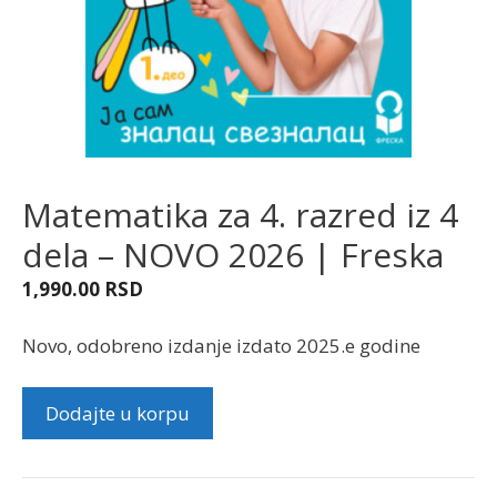
Matematika za 4. razred iz 4
dela – NOVO 2026 | Freska
1,990.00
RSD
Novo, odobreno izdanje izdato 2025.e godine
Matematika
Dodajte u korpu
za
4.
razred