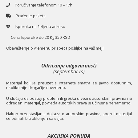
Poručivanje telefonom 10 – 17h
Praćenje paketa
Isporuka na željenu adresu
Cena Isporuke do 20 Kg 350 RSD
O
baveštenje o vremenu prispeća pošiljke na vaš mejl
Odricanje odgovornosti
(septembar.rs)
Materijal koji je preuzet s interneta smatra se javno dostupnim,
ukoliko nije drugačije navedeno.
U slučaju da postoji problem ili greška u vezi s autorskim pravima na
određeni materijal, povreda autorskih prava je učinjena nenamerno.
Nakon predstavljanja dokaza o autorskim pravima, sporni materijal
će odmah biti uklonjen sa sajta.
AKCIJSKA PONUDA