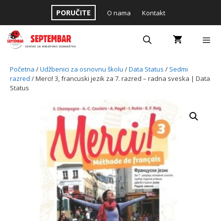
Skip
PORUČITE
O nama
Kontakt
to
content
Menu
Početna
/
Udžbenici za osnovnu školu
/
Data Status
/
Sedmi
razred
/ Merci! 3, francuski jezik za 7. razred – radna sveska | Data
Status