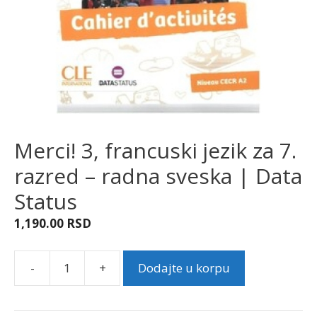
Merci! 3, francuski jezik za 7.
razred – radna sveska | Data
Status
1,190.00
RSD
-
+
Dodajte u korpu
Merci!
3,
francuski