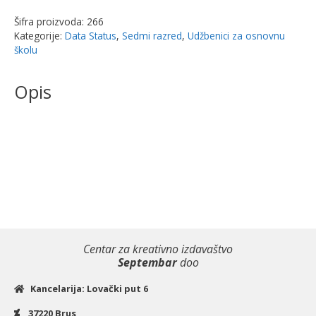
jezik
Šifra proizvoda:
266
za
Kategorije:
Data Status
,
Sedmi razred
,
Udžbenici za osnovnu
7.
školu
razred
-
Opis
radna
sveska
|
Data
Status
količina
Centar za kreativno izdavaštvo
Septembar
doo
Kancelarija: Lovački put 6
37220 Brus