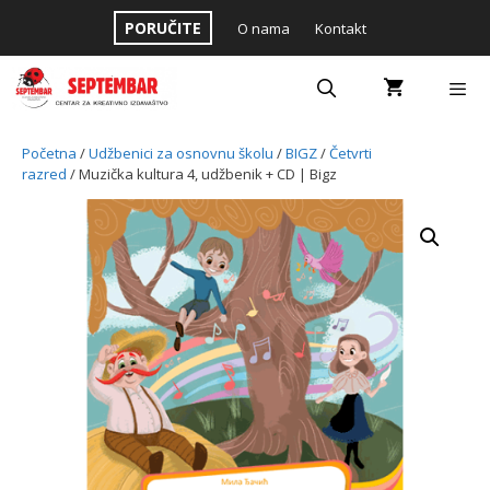
Skip
PORUČITE
O nama
Kontakt
to
content
Menu
Početna
/
Udžbenici za osnovnu školu
/
BIGZ
/
Četvrti
razred
/ Muzička kultura 4, udžbenik + CD | Bigz