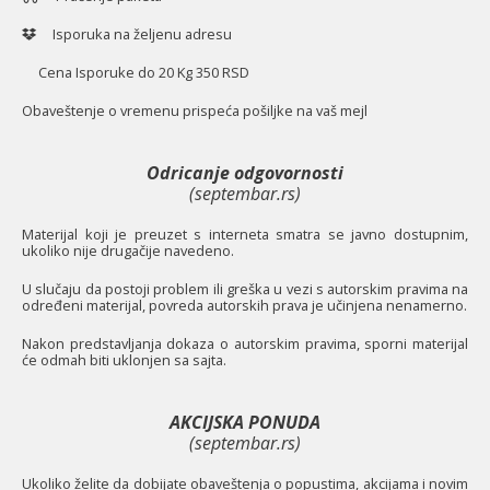
Isporuka na željenu adresu
Cena Isporuke do 20 Kg 350 RSD
O
baveštenje o vremenu prispeća pošiljke na vaš mejl
Odricanje odgovornosti
(septembar.rs)
Materijal koji je preuzet s interneta smatra se javno dostupnim,
ukoliko nije drugačije navedeno.
U slučaju da postoji problem ili greška u vezi s autorskim pravima na
određeni materijal, povreda autorskih prava je učinjena nenamerno.
Nakon predstavljanja dokaza o autorskim pravima, sporni materijal
će odmah biti uklonjen sa sajta.
AKCIJSKA PONUDA
(septembar.rs)
Ukoliko želite da dobijate obaveštenja o popustima, akcijama i novim