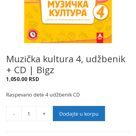
Muzička kultura 4, udžbenik
+ CD | Bigz
1,050.00
RSD
Raspevano dete 4 udžbenik CD
-
+
Dodajte u korpu
Muzička
kultura
4,