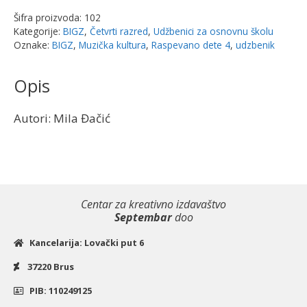
udžbenik
Šifra proizvoda:
102
+
Kategorije:
BIGZ
,
Četvrti razred
,
Udžbenici za osnovnu školu
CD
Oznake:
BIGZ
,
Muzička kultura
,
Raspevano dete 4
,
udzbenik
|
Bigz
Opis
količina
Autori: Mila Đačić
Centar za kreativno izdavaštvo
Septembar
doo
Kancelarija: Lovački put 6
37220 Brus
PIB: 110249125