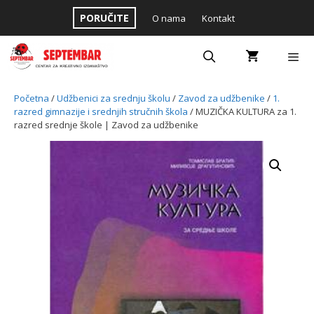
Skip
PORUČITE
O nama
Kontakt
to
content
Menu
Početna
/
Udžbenici za srednju školu
/
Zavod za udžbenike
/
1.
razred gimnazije i srednjih stručnih škola
/ MUZIČKA KULTURA za 1.
razred srednje škole | Zavod za udžbenike