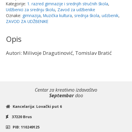
Kategorije:
1. razred gimnazije i srednjih stručnih škola
,
Udžbenici za srednju školu
,
Zavod za udžbenike
Oznake:
gimnazija
,
Muzička kultura
,
srednja škola
,
udzbenik
,
ZAVOD ZA UDŽBENIKE
Opis
Autori: Milivoje Dragutinović, Tomislav Bratić
Centar za kreativno izdavaštvo
Septembar
doo
Kancelarija: Lovački put 6
37220 Brus
PIB: 110249125