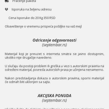
Praćenje paketa
Isporuka na željenu adresu
Cena Isporuke do 20 Kg 350 RSD
O
baveštenje o vremenu prispeća pošiljke na vaš mejl
Odricanje odgovornosti
(septembar.rs)
Materijal koji je preuzet s interneta smatra se javno dostupnim,
ukoliko nije drugačije navedeno.
U slučaju da postoji problem ili greška u vezi s autorskim pravima na
određeni materijal, povreda autorskih prava je učinjena nenamerno.
Nakon predstavljanja dokaza o autorskim pravima, sporni materijal
će odmah biti uklonjen sa sajta.
AKCIJSKA PONUDA
(septembar.rs)