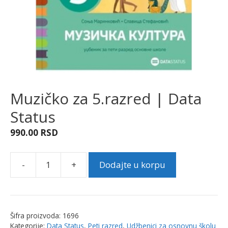
Muzičko za 5.razred | Data
Status
990.00
RSD
-
+
Dodajte u korpu
Muzičko
za
5.razred
|
Šifra proizvoda:
1696
Data
Kategorije:
Data Status
,
Peti razred
,
Udžbenici za osnovnu školu