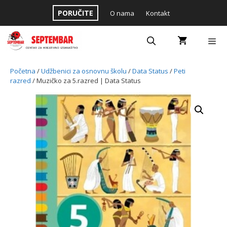
Skip
PORUČITE
O nama
Kontakt
to
content
Menu
Početna
/
Udžbenici za osnovnu školu
/
Data Status
/
Peti
razred
/ Muzičko za 5.razred | Data Status