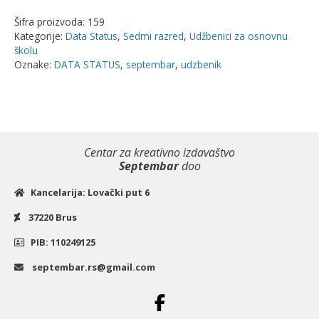
udžbenik
Šifra proizvoda:
159
iz
Kategorije:
Data Status
,
Sedmi razred
,
Udžbenici za osnovnu
ruskog
školu
za
Oznake:
DATA STATUS
,
septembar
,
udzbenik
7.i
razred
|
Data
Centar za kreativno izdavaštvo
Status
Septembar
doo
količina
Kancelarija: Lovački put 6
37220 Brus
PIB: 110249125
septembar.rs@gmail.com