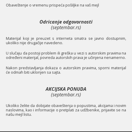
O
baveštenje o vremenu prispeća pošiljke na vaš mejl
Odricanje odgovornosti
(septembar.rs)
Materijal koji je preuzet s interneta smatra se javno dostupnim,
ukoliko nije drugačije navedeno.
U slučaju da postoji problem ili greška u vezi s autorskim pravima na
određeni materijal, povreda autorskih prava je učinjena nenamerno.
Nakon predstavljanja dokaza o autorskim pravima, sporni materijal
će odmah biti uklonjen sa sajta.
AKCIJSKA PONUDA
(septembar.rs)
Ukoliko želite da dobijate obaveštenja o popustima, akcijama i novim
naslovima, kao i informacije o pretplati za udžbenike, prijavite se na
našu mejl listu.