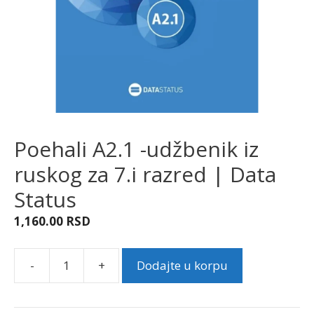
Poehali A2.1 -udžbenik iz
ruskog za 7.i razred | Data
Status
1,160.00
RSD
-
+
Dodajte u korpu
Poehali
A2.1
-