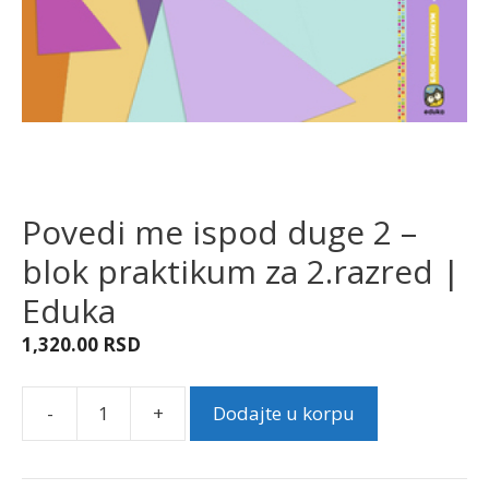
Povedi me ispod duge 2 –
blok praktikum za 2.razred |
Eduka
1,320.00
RSD
-
+
Dodajte u korpu
Povedi
me
ispod