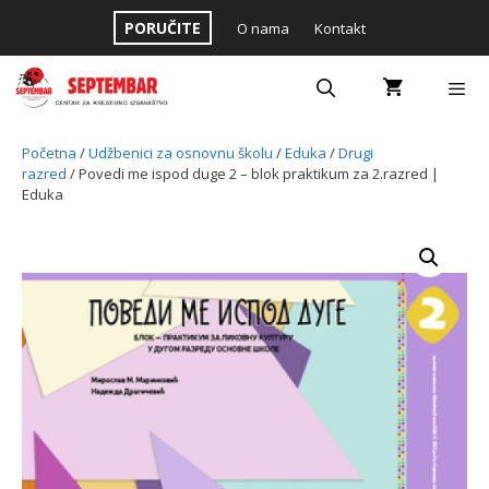
Skip
PORUČITE
O nama
Kontakt
to
content
Menu
Početna
/
Udžbenici za osnovnu školu
/
Eduka
/
Drugi
razred
/ Povedi me ispod duge 2 – blok praktikum za 2.razred |
Eduka