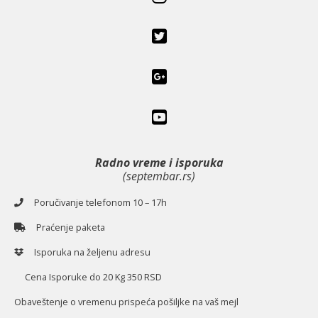
Radno vreme i isporuka
(septembar.rs)
Poručivanje telefonom 10 – 17h
Praćenje paketa
Isporuka na željenu adresu
Cena Isporuke do 20 Kg 350 RSD
O
baveštenje o vremenu prispeća pošiljke na vaš mejl