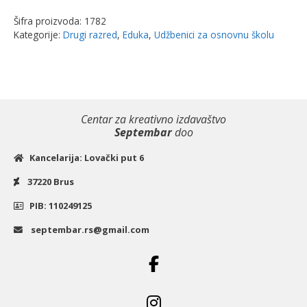
duge
Šifra proizvoda:
1782
2
Kategorije:
Drugi razred
,
Eduka
,
Udžbenici za osnovnu školu
-
blok
praktikum
za
2.razred
Centar za kreativno izdavaštvo
|
Septembar
doo
Eduka
Kancelarija: Lovački put 6
količina
37220 Brus
PIB: 110249125
septembar.rs@gmail.com