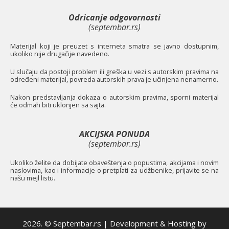
Odricanje odgovornosti
(septembar.rs)
Materijal koji je preuzet s interneta smatra se javno dostupnim,
ukoliko nije drugačije navedeno.
U slučaju da postoji problem ili greška u vezi s autorskim pravima na
određeni materijal, povreda autorskih prava je učinjena nenamerno.
Nakon predstavljanja dokaza o autorskim pravima, sporni materijal
će odmah biti uklonjen sa sajta.
AKCIJSKA PONUDA
(septembar.rs)
Ukoliko želite da dobijate obaveštenja o popustima, akcijama i novim
naslovima, kao i informacije o pretplati za udžbenike, prijavite se na
našu mejl listu.
2026. © Septembar.rs | Development & Hosting by