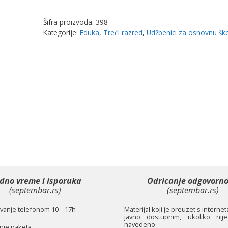
razumemo
pročitano,
Šifra proizvoda:
398
radna
Kategorije:
Eduka
,
Treći razred
,
Udžbenici za osnovnu šk
sveska
iz
lektire
za
3.r
|
Eduka
količina
dno vreme i isporuka
Odricanje odgovorno
(septembar.rs)
(septembar.rs)
anje telefonom 10 – 17h
Materijal koji je preuzet s interne
javno dostupnim, ukoliko nije
navedeno.
je paketa