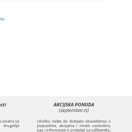
olu
sti
AKCIJSKA PONUDA
(septembar.rs)
ta smatra se
Ukoliko želite da dobijate obaveštenja o
 drugačije
popustima, akcijama i novim naslovima,
kao i informacije o pretplati za udžbenike,