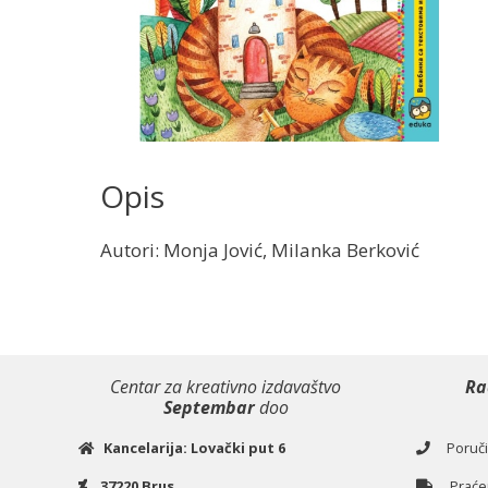
Opis
Autori: Monja Jović, Milanka Berković
Centar za kreativno izdavaštvo
Ra
Septembar
doo
Kancelarija: Lovački put 6
Poručiv
37220 Brus
Praćen