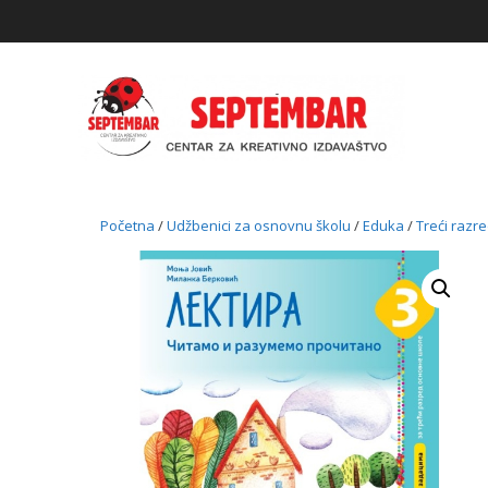
Skip
to
content
Početna
/
Udžbenici za osnovnu školu
/
Eduka
/
Treći razr