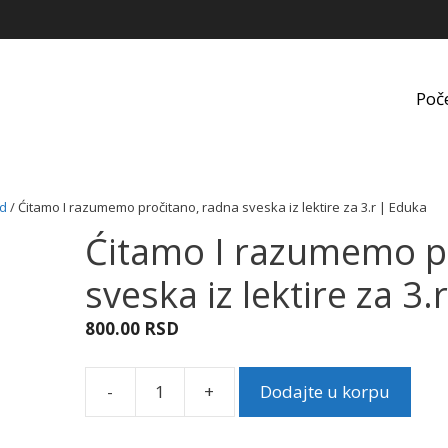
Poč
ed
/ Ćitamo I razumemo pročitano, radna sveska iz lektire za 3.r | Eduka
Ćitamo I razumemo p
sveska iz lektire za 3
800.00
RSD
-
+
Dodajte u korpu
Ćitamo
I