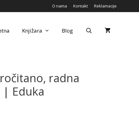
O nama
Kontakt
Reklamacije
etna
Knjižara
Blog
ročitano, radna
.r | Eduka