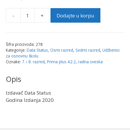
-
+
Dodajte u korpu
Prima
plus
A
2.2,
Šifra proizvoda:
278
radna
Kategorije:
Data Status
,
Osmi razred
,
Sedmi razred
,
Udžbenici
sveska
za osnovnu školu
za
Oznake:
7. i 8. razred
,
Prima plus A2.2
,
radna sveska
7.razred
(sedma
Opis
god.
učenja)
Izdavač Data Status
i
Godina Izdanja 2020
za
8.
razred
(četvrta