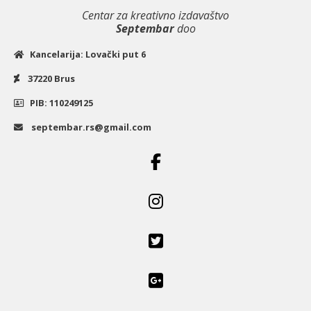
god.
Centar za kreativno izdavaštvo
učenja)
Septembar
doo
|
Kancelarija: Lovački put 6
Data
37220 Brus
Status
količina
PIB: 110249125
septembar.rs@gmail.com