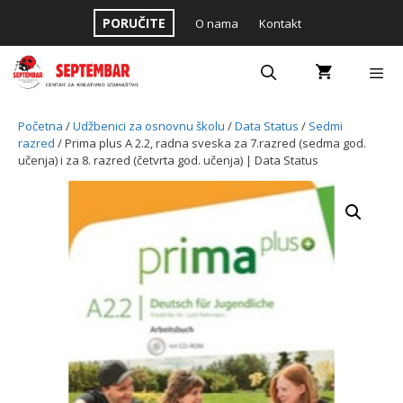
Skip
PORUČITE
O nama
Kontakt
to
content
Menu
Početna
/
Udžbenici za osnovnu školu
/
Data Status
/
Sedmi
razred
/ Prima plus A 2.2, radna sveska za 7.razred (sedma god.
učenja) i za 8. razred (četvrta god. učenja) | Data Status