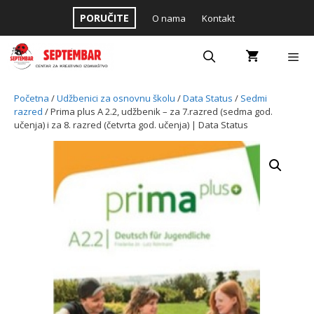
Skip
PORUČITE
O nama
Kontakt
to
content
Menu
Početna
/
Udžbenici za osnovnu školu
/
Data Status
/
Sedmi
razred
/ Prima plus A 2.2, udžbenik – za 7.razred (sedma god.
učenja) i za 8. razred (četvrta god. učenja) | Data Status