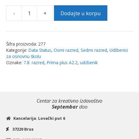
-
+
Dodajte u korpu
Prima
plus
A
2.2,
Šifra proizvoda:
277
udžbenik
Kategorije:
Data Status
,
Osmi razred
,
Sedmi razred
,
Udžbenici
-
za osnovnu školu
za
Oznake:
7.8. razred
,
Prima plus A2.2
,
udzbenik
7.razred
(sedma
god.
učenja)
Centar za kreativno izdavaštvo
i
Septembar
doo
za
8.
Kancelarija: Lovački put 6
razred
37220 Brus
(četvrta