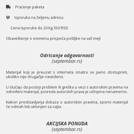
Praćenje paketa
Isporuka na željenu adresu
Cena Isporuke do 20 Kg 350 RSD
O
baveštenje o vremenu prispeća pošiljke na vaš mejl
Odricanje odgovornosti
(septembar.rs)
Materijal koji je preuzet s interneta smatra se javno dostupnim,
ukoliko nije drugačije navedeno.
U slučaju da postoji problem ili greška u vezi s autorskim pravima na
određeni materijal, povreda autorskih prava je učinjena nenamerno.
Nakon predstavljanja dokaza o autorskim pravima, sporni materijal
će odmah biti uklonjen sa sajta.
AKCIJSKA PONUDA
(septembar.rs)