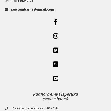
god.
PIB: 110249125
učenja)
septembar.rs@gmail.com
|
Data
Status
količina
Radno vreme i isporuka
(septembar.rs)
Poručivanje telefonom 10 – 17h