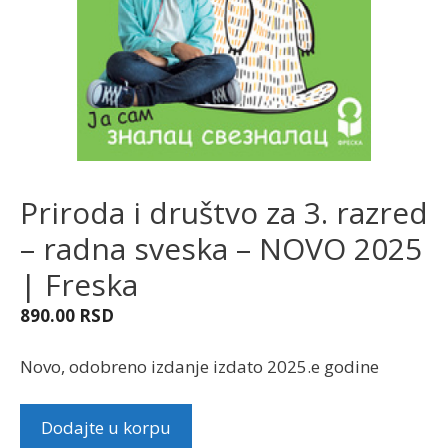
Priroda i društvo za 3. razred
– radna sveska – NOVO 2025
| Freska
890.00
RSD
Novo, odobreno izdanje izdato 2025.e godine
Priroda
Dodajte u korpu
i