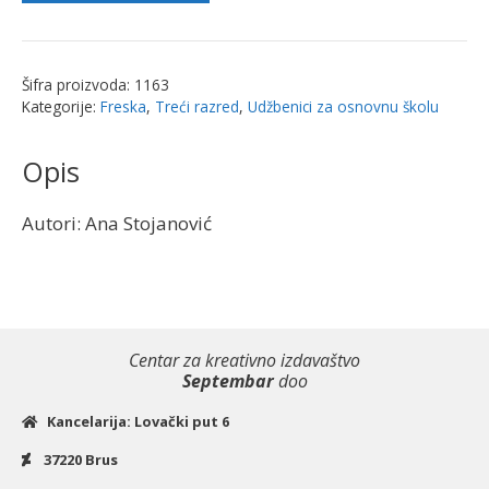
društvo
za
3.
Šifra proizvoda:
1163
razred
Kategorije:
Freska
,
Treći razred
,
Udžbenici za osnovnu školu
-
radna
Opis
sveska
-
Autori: Ana Stojanović
NOVO
2025
|
Freska
količina
Centar za kreativno izdavaštvo
Septembar
doo
Kancelarija: Lovački put 6
37220 Brus