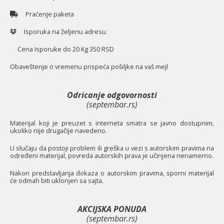
Praćenje paketa
Isporuka na željenu adresu
Cena Isporuke do 20 Kg 350 RSD
O
baveštenje o vremenu prispeća pošiljke na vaš mejl
Odricanje odgovornosti
(septembar.rs)
Materijal koji je preuzet s interneta smatra se javno dostupnim,
ukoliko nije drugačije navedeno.
U slučaju da postoji problem ili greška u vezi s autorskim pravima na
određeni materijal, povreda autorskih prava je učinjena nenamerno.
Nakon predstavljanja dokaza o autorskim pravima, sporni materijal
će odmah biti uklonjen sa sajta.
AKCIJSKA PONUDA
(septembar.rs)