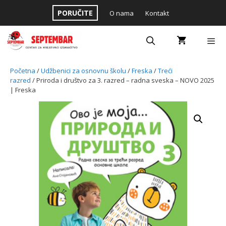
Skip
PORUČITE
O nama
Kontakt
to
content
Menu
Početna
/
Udžbenici za osnovnu školu
/
Freska
/
Treći
razred
/ Priroda i društvo za 3. razred – radna sveska – NOVO 2025
| Freska