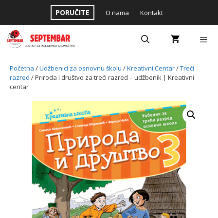
Skip
PORUČITE
O nama
Kontakt
to
content
Menu
Početna
/
Udžbenici za osnovnu školu
/
Kreativni Centar
/
Treći
razred
/ Priroda i društvo za treći razred – udžbenik | Kreativni
centar