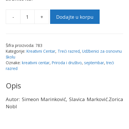
-
+
Dodajte u korpu
Priroda
i
društvo
za
Šifra proizvoda:
783
treći
Kategorije:
Kreativni Centar
,
Treći razred
,
Udžbenici za osnovnu
razred
školu
-
Oznake:
kreativni centar
,
Priroda i društvo
,
septembar
,
treći
razred
udžbenik
|
Opis
Kreativni
centar
količina
Autor: Simeon Marinković, Slavica Marković.Zorica
Nobl