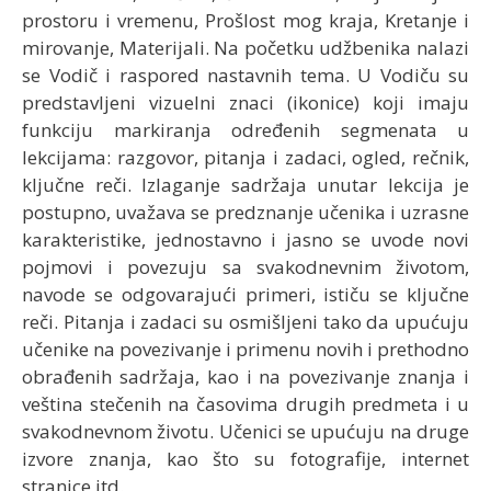
prostoru i vremenu, Prošlost mog kraja, Kretanje i
mirovanje, Materijali. Na početku udžbenika nalazi
se Vodič i raspored nastavnih tema. U Vodiču su
predstavljeni vizuelni znaci (ikonice) koji imaju
funkciju markiranja određenih segmenata u
lekcijama: razgovor, pitanja i zadaci, ogled, rečnik,
ključne reči. Izlaganje sadržaja unutar lekcija je
postupno, uvažava se predznanje učenika i uzrasne
karakteristike, jednostavno i jasno se uvode novi
pojmovi i povezuju sa svakodnevnim životom,
navode se odgovarajući primeri, ističu se ključne
reči. Pitanja i zadaci su osmišljeni tako da upućuju
učenike na povezivanje i primenu novih i prethodno
obrađenih sadržaja, kao i na povezivanje znanja i
veština stečenih na časovima drugih predmeta i u
svakodnevnom životu. Učenici se upućuju na druge
izvore znanja, kao što su fotografije, internet
stranice itd.