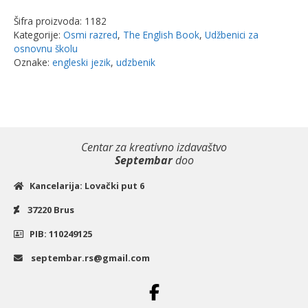
engleski
Šifra proizvoda:
1182
jezik,
Kategorije:
Osmi razred
,
The English Book
,
Udžbenici za
udžbenik
osnovnu školu
za
Oznake:
engleski jezik
,
udzbenik
8.razred
|
The
English
Centar za kreativno izdavaštvo
Book
Septembar
doo
količina
Kancelarija: Lovački put 6
37220 Brus
PIB: 110249125
septembar.rs@gmail.com