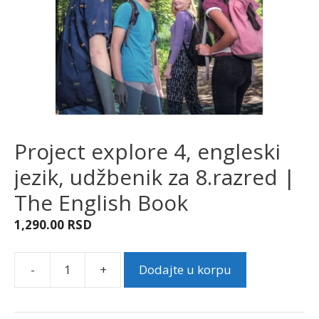
Project explore 4, engleski
jezik, udžbenik za 8.razred |
The English Book
1,290.00
RSD
-
+
Dodajte u korpu
Project
explore
4,