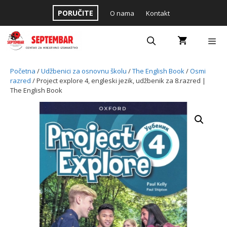
Skip
PORUČITE
O nama
Kontakt
to
content
Menu
Početna
/
Udžbenici za osnovnu školu
/
The English Book
/
Osmi
razred
/ Project explore 4, engleski jezik, udžbenik za 8.razred |
The English Book