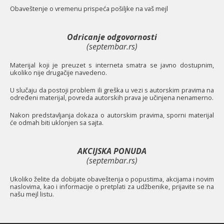
O
baveštenje o vremenu prispeća pošiljke na vaš mejl
Odricanje odgovornosti
(septembar.rs)
Materijal koji je preuzet s interneta smatra se javno dostupnim,
ukoliko nije drugačije navedeno.
U slučaju da postoji problem ili greška u vezi s autorskim pravima na
određeni materijal, povreda autorskih prava je učinjena nenamerno.
Nakon predstavljanja dokaza o autorskim pravima, sporni materijal
će odmah biti uklonjen sa sajta.
AKCIJSKA PONUDA
(septembar.rs)
Ukoliko želite da dobijate obaveštenja o popustima, akcijama i novim
naslovima, kao i informacije o pretplati za udžbenike, prijavite se na
našu mejl listu.