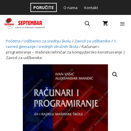
Skip
PORUČITE
O nama
Kontakt
to
content
Menu
Početna
/
Udžbenici za srednju školu
/
Zavod za udžbenike
/
1.
razred gimnazije i srednjih stručnih škola
/ Računari i
programiranje – mašinski tehničar za kompjutersko konstruisanje |
Zavod za udžbenike