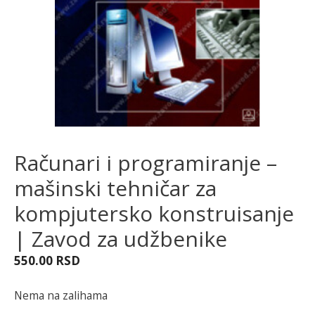
Računari i programiranje –
mašinski tehničar za
kompjutersko konstruisanje
| Zavod za udžbenike
550.00
RSD
Nema na zalihama