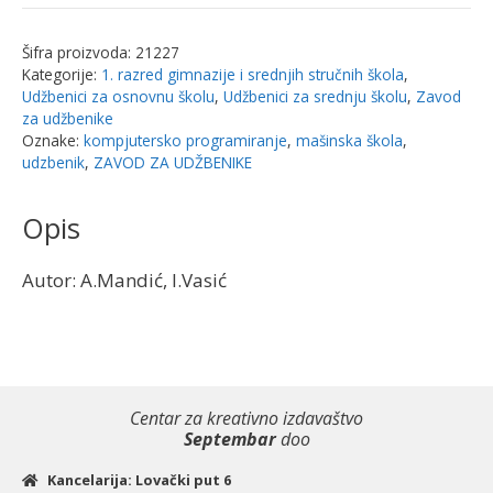
Šifra proizvoda:
21227
Kategorije:
1. razred gimnazije i srednjih stručnih škola
,
Udžbenici za osnovnu školu
,
Udžbenici za srednju školu
,
Zavod
za udžbenike
Oznake:
kompjutersko programiranje
,
mašinska škola
,
udzbenik
,
ZAVOD ZA UDŽBENIKE
Opis
Autor: A.Mandić, I.Vasić
Centar za kreativno izdavaštvo
Septembar
doo
Kancelarija: Lovački put 6