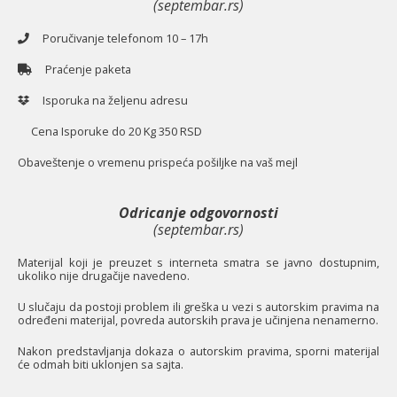
(septembar.rs)
Poručivanje telefonom 10 – 17h
Praćenje paketa
Isporuka na željenu adresu
Cena Isporuke do 20 Kg 350 RSD
O
baveštenje o vremenu prispeća pošiljke na vaš mejl
Odricanje odgovornosti
(septembar.rs)
Materijal koji je preuzet s interneta smatra se javno dostupnim,
ukoliko nije drugačije navedeno.
U slučaju da postoji problem ili greška u vezi s autorskim pravima na
određeni materijal, povreda autorskih prava je učinjena nenamerno.
Nakon predstavljanja dokaza o autorskim pravima, sporni materijal
će odmah biti uklonjen sa sajta.