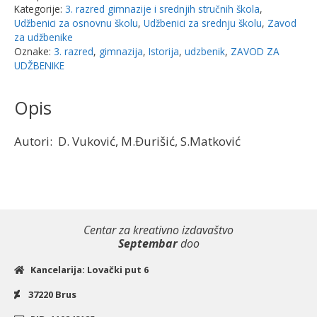
Kategorije:
3. razred gimnazije i srednjih stručnih škola
,
Udžbenici za osnovnu školu
,
Udžbenici za srednju školu
,
Zavod
za udžbenike
Oznake:
3. razred
,
gimnazija
,
Istorija
,
udzbenik
,
ZAVOD ZA
UDŽBENIKE
Opis
Autori: D. Vuković, M.Đurišić, S.Matković
Centar za kreativno izdavaštvo
Septembar
doo
Kancelarija: Lovački put 6
37220 Brus