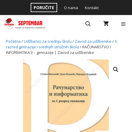
Skip
PORUČITE
O nama
Kontakt
to
content
Menu
Početna
/
Udžbenici za srednju školu
/
Zavod za udžbenike
/
3.
razred gimnazije i srednjih stručnih škola
/ RAČUNARSTVO I
INFORMATIKA 3 – gimnazije | Zavod za udžbenike