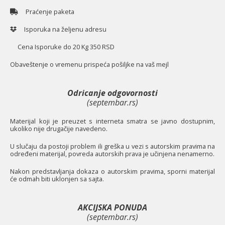
Praćenje paketa
Isporuka na željenu adresu
Cena Isporuke do 20 Kg 350 RSD
O
baveštenje o vremenu prispeća pošiljke na vaš mejl
Odricanje odgovornosti
(septembar.rs)
Materijal koji je preuzet s interneta smatra se javno dostupnim,
ukoliko nije drugačije navedeno.
U slučaju da postoji problem ili greška u vezi s autorskim pravima na
određeni materijal, povreda autorskih prava je učinjena nenamerno.
Nakon predstavljanja dokaza o autorskim pravima, sporni materijal
će odmah biti uklonjen sa sajta.
AKCIJSKA PONUDA
(septembar.rs)